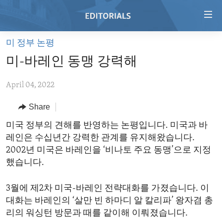
Accessibility
links
Skip
미 정부 논평
to
HOME
미-바레인 동맹 강력해
main
VIDEO
content
April 04, 2022
RADIO
Skip
to
REGIONS
Share
main
TOPICS
AFRICA
미국 정부의 견해를 반영하는 논평입니다. 미국과 바
Navigation
레인은 수십년간 강력한 관계를 유지해왔습니다.
Skip
ARCHIVE
AMERICAS
HUMAN RIGHTS
2002년 미국은 바레인을 ‘비나토 주요 동맹’으로 지정
to
ABOUT US
ASIA
SECURITY AND DEFENSE
했습니다.
Search
EUROPE
AID AND DEVELOPMENT
FOLLOW US
3월에 제2차 미국-바레인 전략대화를 가졌습니다. 이
MIDDLE EAST
DEMOCRACY AND GOVERNANCE
대화는 바레인의 ‘살만 빈 하마디 알 칼리파’ 왕자겸 총
리의 워싱턴 방문과 때를 같이해 이뤄졌습니다.
ECONOMY AND TRADE