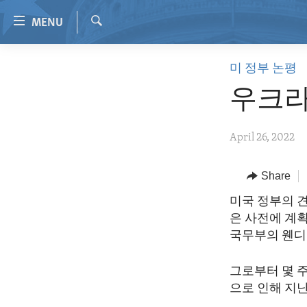
Accessibility
MENU
links
Search
Skip
HOME
미 정부 논평
to
VIDEO
main
우크라
content
RADIO
Skip
REGIONS
April 26, 2022
to
main
TOPICS
AFRICA
Navigation
Share
ARCHIVE
AMERICAS
HUMAN RIGHTS
Skip
미국 정부의 
to
ABOUT US
ASIA
SECURITY AND DEFENSE
은 사전에 계
Search
EUROPE
AID AND DEVELOPMENT
국무부의 웬디
MIDDLE EAST
DEMOCRACY AND GOVERNANCE
그로부터 몇 
ECONOMY AND TRADE
으로 인해 지