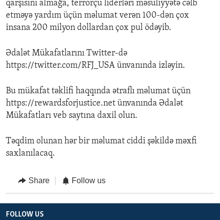
qarşısını almağa, terrorçu liderləri məsuliyyətə cəlb
etməyə yardım üçün məlumat verən 100-dən çox
insana 200 milyon dollardan çox pul ödəyib.
Ədalət Mükafatlarını Twitter-də
https://twitter.com/RFJ_USA ünvanında izləyin.
Bu mükafat təklifi haqqında ətraflı məlumat üçün
https://rewardsforjustice.net ünvanında Ədalət
Mükafatları veb saytına daxil olun.
Təqdim olunan hər bir məlumat ciddi şəkildə məxfi
saxlanılacaq.
Share
Follow us
FOLLOW US