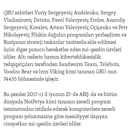
QRU zabitləri Yuriy Sergeyeviç Andrienko, Sergey
Vladimiroviç Detisto, Pavel Valeryeviç Frolov, Anatoliy
Sergeyeviç Kovalev, Artem Valeryeviç Oçiçenko və Petr
Nikolayeviç Pliskin dağıdıcı proqramları yerləşdirən və
Rusiyanın strateji imkanlar vasitəsilə əldə edilməsi
üçün digər pozucu hərəkətlər edən sui-qəsdin üzvləri
idilər. Altı nəfərin hamısı kibertəhlükəsizlik
tədqiqatçıları tərəfindən Sandworm Team, Telebots,
Voodoo Bear və Iron Viking kimi tanınan GRU-nun
74455 bölməsində işləyir.
Bu şəxslər 2017-ci il iyunun 27-də ABŞ-da və bütün
dünyada NotPetya kimi tanınan zərərli proqram
təminatından istifadə edərək kompüterlərə zərərli
proqram yoluxmasına görə məsuliyyət daşıyan
cinayətkar sui-qəsdin üzvləri idilər.