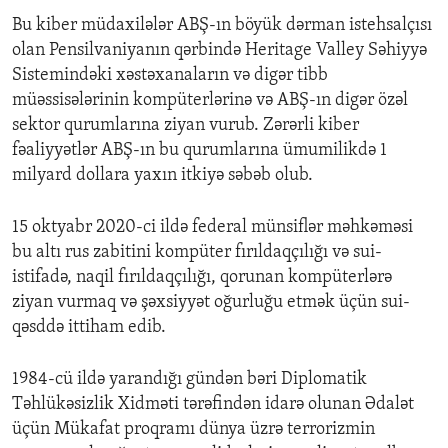
Bu kiber müdaxilələr ABŞ-ın böyük dərman istehsalçısı
olan Pensilvaniyanın qərbində Heritage Valley Səhiyyə
Sistemindəki xəstəxanaların və digər tibb
müəssisələrinin kompüterlərinə və ABŞ-ın digər özəl
sektor qurumlarına ziyan vurub. Zərərli kiber
fəaliyyətlər ABŞ-ın bu qurumlarına ümumilikdə 1
milyard dollara yaxın itkiyə səbəb olub.
15 oktyabr 2020-ci ildə federal münsiflər məhkəməsi
bu altı rus zabitini kompüter fırıldaqçılığı və sui-
istifadə, naqil fırıldaqçılığı, qorunan kompüterlərə
ziyan vurmaq və şəxsiyyət oğurluğu etmək üçün sui-
qəsddə ittiham edib.
1984-cü ildə yarandığı gündən bəri Diplomatik
Təhlükəsizlik Xidməti tərəfindən idarə olunan Ədalət
üçün Mükafat proqramı dünya üzrə terrorizmin