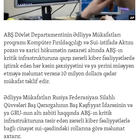
ENVIRONMENT AND HEALTH
IDEALS AND INSTITUTIONS
ABŞ Dövlət Departamentinin Ədliyyə Mükafatları
proqramı Kompüter Fırıldaqçılığı və Sui-istifadə Aktını
pozan və xarici hökumətin nəzarəti altında ABŞ-ın
kritik infrastrukturuna qarşı zərərli kiber fəaliyyətlərdə
iştirak edən hər kəsin şəxsiyyətini və ya yerini müəyyən
etməyə məlumat verənə 10 milyon dollara qədər
mükafat təklif edir.
Ədliyyə Mükafatları Rusiya Federasiyası Silahlı
Qüvvələri Baş Qərargahının Baş Kəşfiyyat İdarəsinin və
ya GRU-nun altı zabiti haqqında ABŞ-ın kritik
infrastrukturuna təsir edən zərərli kiber fəaliyyətlərlə
bağlı cinayət sui-qəsdindəki rollarına görə məlumat
axtarır.