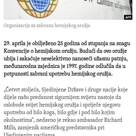
ENVIRONMENT AND HEALTH
IDEALS AND INSTITUTIONS
Organizacija za zabranu hemijskog oružja
29. aprila je obilježeno 25 godina od stupanja na snagu
Konvencije o hemijskom oružju. Budući da ovo oružje
ubija i sakaćuje neselektivno nanoseći užasnu patnju,
međunarodna zajednica je 1997. godine odlučila da u
potpunosti zabrani upotrebu hemijskog oružja.
„Četvrt stoljeća, Sjedinjene Države i druge nacije koje
dijele našu predanost sigurnijem svijetu nastoje da
oslobode svijet hemijskog oružja i spriječe njegovu
upotrebu od bilo koga, bilo gdje i pod bilo kojim
okolnostima“, nedavno je rekao ambasador Richard
Mills, zamjenik američkog predstavnika pri
Ujedinjenim nacijama.