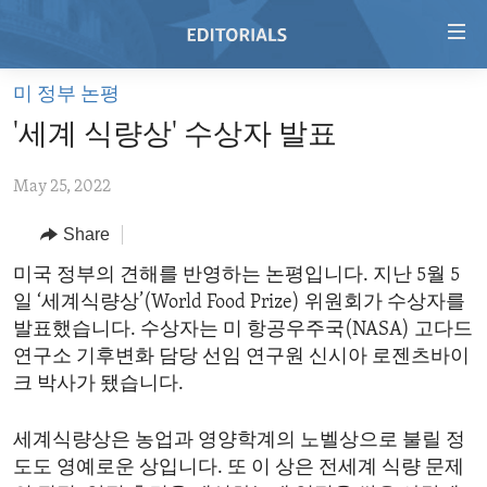
Accessibility
links
Skip
미 정부 논평
to
HOME
'세계 식량상' 수상자 발표
main
VIDEO
content
May 25, 2022
RADIO
Skip
to
REGIONS
Share
main
TOPICS
AFRICA
미국 정부의 견해를 반영하는 논평입니다. 지난 5월 5
Navigation
일 ‘세계식량상’(World Food Prize) 위원회가 수상자를
Skip
ARCHIVE
AMERICAS
HUMAN RIGHTS
발표했습니다. 수상자는 미 항공우주국(NASA) 고다드
to
ABOUT US
ASIA
SECURITY AND DEFENSE
연구소 기후변화 담당 선임 연구원 신시아 로젠츠바이
Search
크 박사가 됐습니다.
EUROPE
AID AND DEVELOPMENT
FOLLOW US
MIDDLE EAST
DEMOCRACY AND GOVERNANCE
세계식량상은 농업과 영양학계의 노벨상으로 불릴 정
도도 영예로운 상입니다. 또 이 상은 전세계 식량 문제
ECONOMY AND TRADE