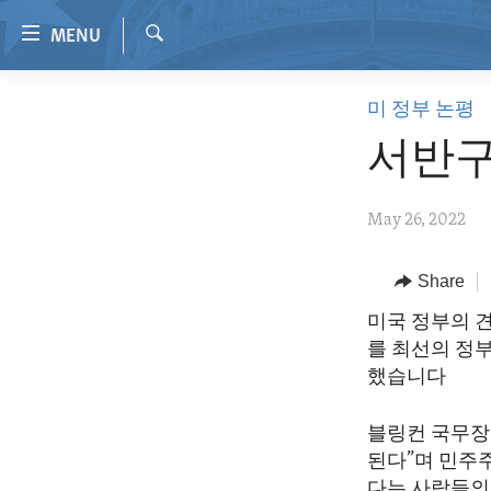
Accessibility
MENU
links
Search
Skip
HOME
미 정부 논평
to
VIDEO
main
서반구
content
RADIO
Skip
REGIONS
May 26, 2022
to
main
TOPICS
AFRICA
Navigation
Share
ARCHIVE
AMERICAS
HUMAN RIGHTS
Skip
미국 정부의 
to
ABOUT US
ASIA
SECURITY AND DEFENSE
를 최선의 정
Search
EUROPE
AID AND DEVELOPMENT
했습니다
MIDDLE EAST
DEMOCRACY AND GOVERNANCE
블링컨 국무장
ECONOMY AND TRADE
된다”며 민주
다는 사람들의