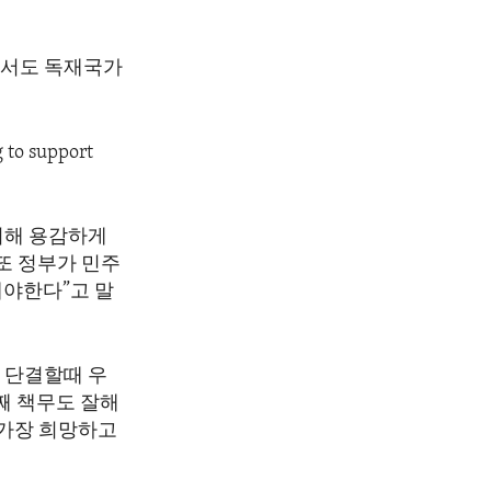
에서도 독재국가
 to support
위해 용감하게
또 정부가 민주
내야한다”고 말
 단결할때 우
째 책무도 잘해
 가장 희망하고