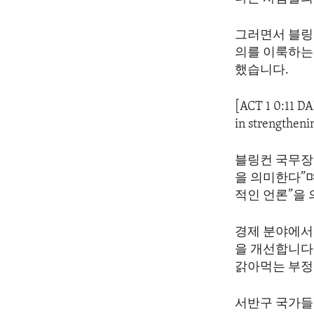
ENVIRONMENT AND HEALTH
IDEALS AND INSTITUTIONS
그러면서 블링
의를 이룩하는
했습니다.
[ACT 1 0:11 D
in strengthenin
블링컨 국무장
을 의미한다”며
적인 언론”을
경제 분야에서
을 개선합니다
갉아먹는 부정
서반구 국가들