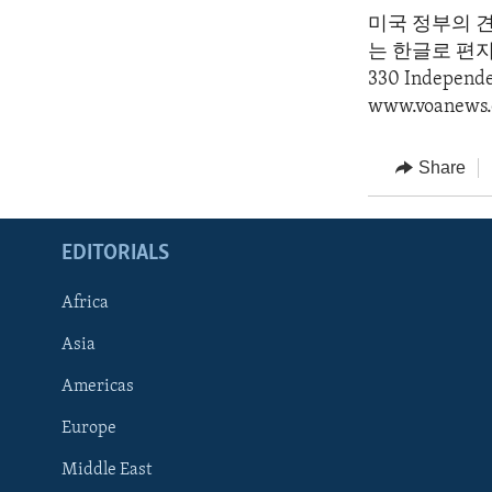
미국 정부의 
는 한글로 편지를 
330 Indepen
www.voanews.
Share
EDITORIALS
Africa
Asia
Americas
Europe
FOLLOW US
Middle East