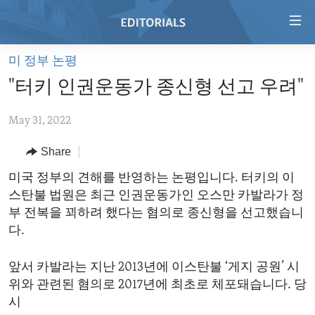
Accessibility
links
Skip
미 정부 논평
to
HOME
"터키 인권운동가 종신형 선고 우려"
main
VIDEO
content
May 31, 2022
RADIO
Skip
to
REGIONS
Share
main
TOPICS
AFRICA
미국 정부의 견해를 반영하는 논평입니다. 터키의 이
Navigation
스탄불 법원은 최근 인권운동가인 오스만 카발라가 정
Skip
ARCHIVE
AMERICAS
HUMAN RIGHTS
부 전복을 꾀하려 했다는 혐의로 종신형을 선고했습니
to
ABOUT US
ASIA
SECURITY AND DEFENSE
다.
Search
EUROPE
AID AND DEVELOPMENT
FOLLOW US
앞서 카발라는 지난 2013년에 이스탄불 ‘게지 공원’ 시
MIDDLE EAST
DEMOCRACY AND GOVERNANCE
위와 관련된 혐의로 2017년에 최초로 체포돼습니다. 당
시
ECONOMY AND TRADE