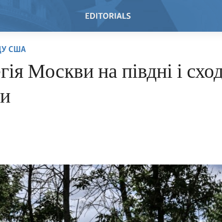
ДУ США
гія Москви на півдні і сход
ни