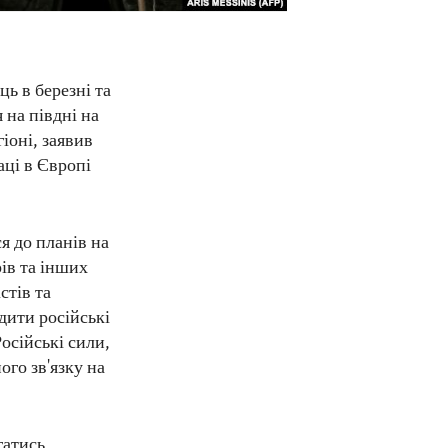
ць в березні та
 на півдні на
іоні, заявив
аці в Європі
я до планів на
рів та інших
стів та
дити російські
осійські сили,
ого зв'язку на
гатись