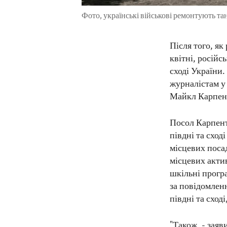
Фото, українські військові ремонтують тан
Після того, як
квітні, російс
сході України.
журналістам у
Майкл Карпен
Посол Карпент
півдні та сход
місцевих посад
місцевих акти
шкільні прогр
за повідомленн
півдні та сход
"Також, - зая