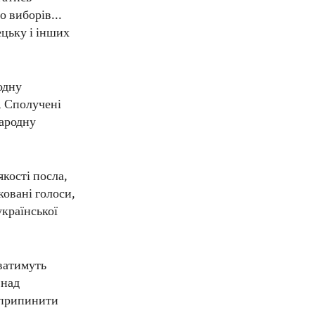
 виборів...
ецьку і інших
одну
, Сполучені
народну
кості посла,
ковані голоси,
української
ватимуть
 над
 "припинити