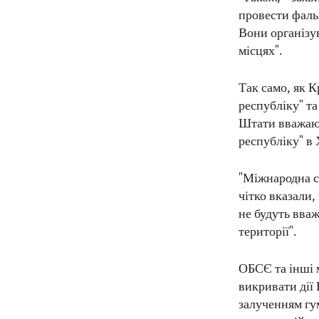
провести фаль
Вони організу
місцях".
Так само, як К
республіку" т
Штати вважают
республіку" в 
"Міжнародна сп
чітко вказали
не будуть вваж
території".
ОБСЄ та інші 
викривати дії
залученням гу