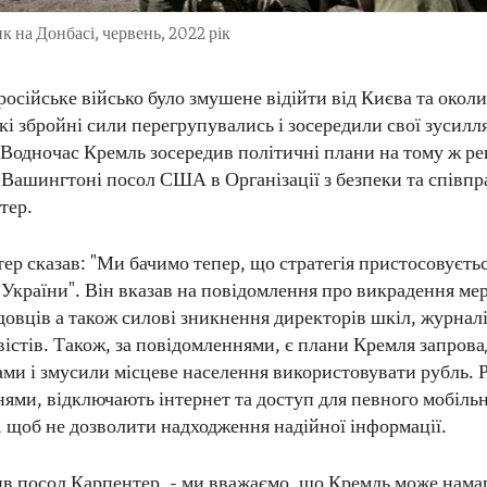
к на Донбасі, червень, 2022 рік
 російське військо було змушене відійти від Києва та околи
ькі збройні сили перегрупувались і зосередили свої зусилля
 Водночас Кремль зосередив політичні плани на тому ж рег
 Вашингтоні посол США в Організації з безпеки та співпр
тер.
ер сказав: "Ми бачимо тепер, що стратегія пристосовуєтьс
і України". Він вказав на повідомлення про викрадення ме
овців а також силові зникнення директорів шкіл, журналі
вістів. Також, за повідомленнями, є плани Кремля запрова
ами і змусили місцеве населення використовувати рубль. Р
ями, відключають інтернет та доступ для певного мобільн
і, щоб не дозволити надходження надійної інформації.
вив посол Карпентер, - ми вважаємо, що Кремль може нама