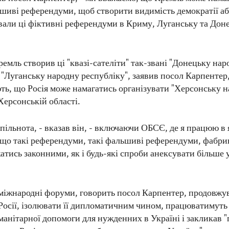
шиві референдуми, щоб створити видимість демократії або
вали ці фіктивні референдуми в Криму, Луганську та Дон
ремль створив ці "квазі-сателіти" так-звані "Донецьку нар
а "Луганську народну республіку", заявив посол Карпентер
ь, що Росія може намагатись організувати "Херсонську 
Херсонській області.
ільнота, - вказав він, - включаючи ОБСЄ, де я працюю в я
, що такі референдуми, такі фальшиві референдуми, фабри
атись законними, як і будь-які спроби анексувати більше 
міжнародні форуми, говорить посол Карпентер, продовжу
 Росії, ізолювати її дипломатичним чином, працюватимуть
манітарної допомоги для нужденних в Україні і закликав