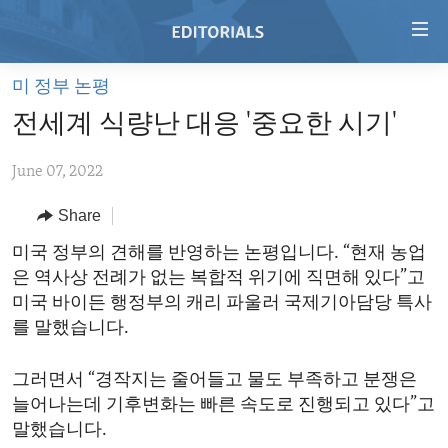
Accessibility
links
Skip
미 정부 논평
to
HOME
전세계 식량난 대응 '중요한 시기'
main
VIDEO
content
June 07, 2022
RADIO
Skip
to
REGIONS
Share
main
TOPICS
AFRICA
미국 정부의 견해를 반영하는 논평입니다. “현재 농업
Navigation
은 역사상 전례가 없는 복합적 위기에 직면해 있다”고
Skip
ARCHIVE
AMERICAS
HUMAN RIGHTS
미국 바이든 행정부의 캐리 파울러 국제기아담당 특사
to
ABOUT US
ASIA
SECURITY AND DEFENSE
를 말했습니다.
Search
EUROPE
AID AND DEVELOPMENT
FOLLOW US
그러면서 “경작지는 줄어들고 물도 부족하고 분쟁은
MIDDLE EAST
DEMOCRACY AND GOVERNANCE
늘어나는데 기후변화는 빠른 속도로 진행되고 있다”고
말했습니다.
ECONOMY AND TRADE