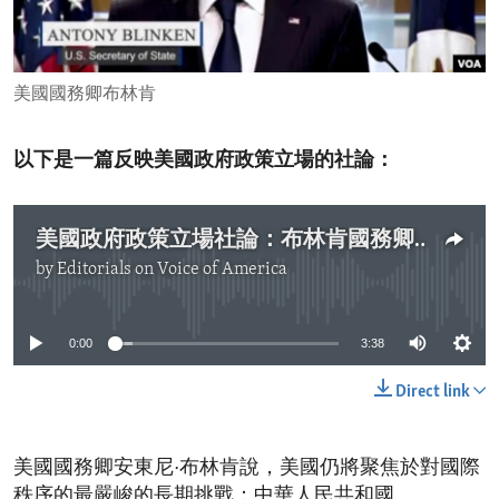
ENVIRONMENT AND HEALTH
IDEALS AND INSTITUTIONS
美國國務卿布林肯
以下是一篇反映美國政府政策立場的社論：
美國政府政策立場社論：布林肯國務卿闡述美國對中國的政策
by
Editorials on Voice of America
No media source currently available
0:00
3:38
Direct link
美國國務卿安東尼·布林肯說，美國仍將聚焦於對國際
秩序的最嚴峻的長期挑戰：中華人民共和國。