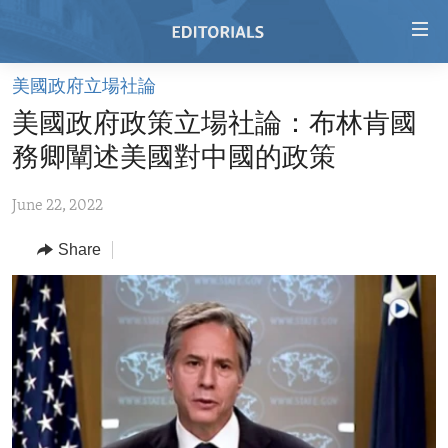
Accessibility
links
Skip
美國政府立場社論
to
HOME
美國政府政策立場社論：布林肯國
main
VIDEO
content
務卿闡述美國對中國的政策
RADIO
Skip
to
June 22, 2022
REGIONS
main
Share
TOPICS
AFRICA
Navigation
Skip
ARCHIVE
AMERICAS
HUMAN RIGHTS
to
ABOUT US
ASIA
SECURITY AND DEFENSE
Search
EUROPE
AID AND DEVELOPMENT
FOLLOW US
MIDDLE EAST
DEMOCRACY AND GOVERNANCE
ECONOMY AND TRADE