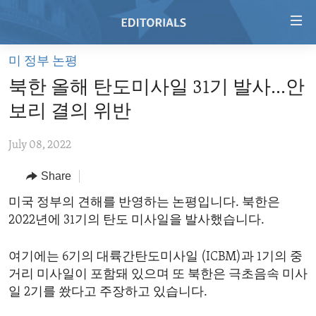
Accessibility
links
Skip
미 정부 논평
to
HOME
북한 올해 탄도미사일 31기 발사...안
main
VIDEO
content
보리 결의 위반
RADIO
Skip
to
July 08, 2022
REGIONS
main
Share
TOPICS
AFRICA
Navigation
Skip
ARCHIVE
미국 정부의 견해를 반영하는 논평입니다. 북한은
AMERICAS
HUMAN RIGHTS
to
2022년에 31기의 탄도 미사일을 발사했습니다.
ABOUT US
ASIA
SECURITY AND DEFENSE
Search
EUROPE
AID AND DEVELOPMENT
여기에는 6기의 대륙간탄도미사일 (ICBM)과 1기의 중
FOLLOW US
거리 미사일이 포함돼 있으며 또 북한은 극초음속 미사
MIDDLE EAST
DEMOCRACY AND GOVERNANCE
일 2기를 쐈다고 주장하고 있습니다.
ECONOMY AND TRADE