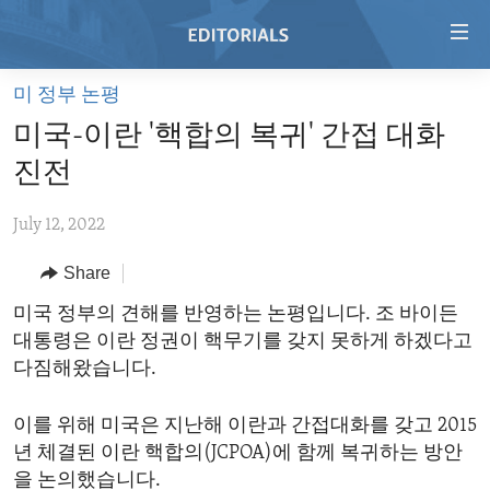
Accessibility
links
Skip
미 정부 논평
to
HOME
미국-이란 '핵합의 복귀' 간접 대화
main
VIDEO
content
진전
RADIO
Skip
to
July 12, 2022
REGIONS
main
Share
TOPICS
AFRICA
Navigation
Skip
ARCHIVE
미국 정부의 견해를 반영하는 논평입니다. 조 바이든
AMERICAS
HUMAN RIGHTS
to
대통령은 이란 정권이 핵무기를 갖지 못하게 하겠다고
ABOUT US
ASIA
SECURITY AND DEFENSE
Search
다짐해왔습니다.
EUROPE
AID AND DEVELOPMENT
FOLLOW US
이를 위해 미국은 지난해 이란과 간접대화를 갖고 2015
MIDDLE EAST
DEMOCRACY AND GOVERNANCE
년 체결된 이란 핵합의(JCPOA)에 함께 복귀하는 방안
ECONOMY AND TRADE
을 논의했습니다.