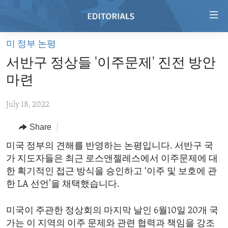
Accessibility
links
Skip
미 정부 논평
to
HOME
서반구 정상들 '이주문제' 진전 방안
main
VIDEO
content
마련
RADIO
Skip
to
July 18, 2022
REGIONS
main
Share
TOPICS
AFRICA
Navigation
Skip
ARCHIVE
미국 정부의 견해를 반영하는 논평입니다. 서반구 국
AMERICAS
HUMAN RIGHTS
to
가 지도자들은 최근 로스앤젤레스에서 이주문제에 대
ABOUT US
ASIA
SECURITY AND DEFENSE
Search
한 획기적인 접근 방식을 승인하고 ‘이주 및 보호에 관
EUROPE
AID AND DEVELOPMENT
한 LA 선언’을 채택했습니다.
FOLLOW US
MIDDLE EAST
DEMOCRACY AND GOVERNANCE
미국이 주관한 정상회의 마지막 날인 6월10일 20개 국
ECONOMY AND TRADE
가는 이 지역의 이주 문제와 관련 협력과 책임을 강조