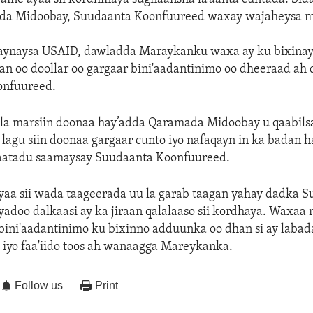
da Midoobay, Suudaanta Koonfuureed waxay wajaheysa ma
qaynaysa USAID, dawladda Maraykanku waxa ay ku bixinay
an oo doollar oo gargaar bini'aadantinimo oo dheeraad ah
onfuureed.
 la marsiin doonaa hay’adda Qaramada Midoobay u qaabils
agu siin doonaa gargaar cunto iyo nafaqayn in ka badan h
baatadu saamaysay Suudaanta Koonfuureed.
aa sii wada taageerada uu la garab taagan yahay dadka 
adoo dalkaasi ay ka jiraan qalalaaso sii kordhaya. Waxaa 
bini'aadantinimo ku bixinno adduunka oo dhan si ay labad
 iyo faa'iido toos ah wanaagga Mareykanka.
Follow us
Print