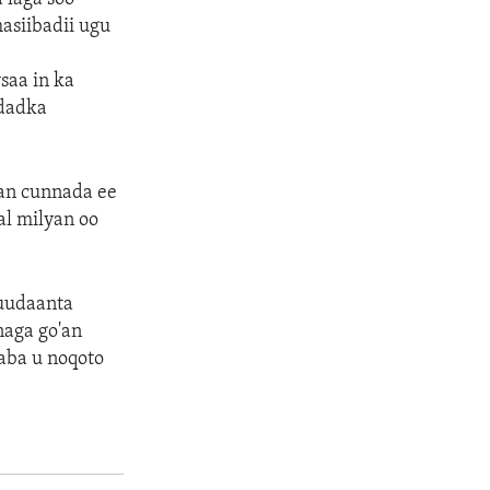
siibadii ugu
saa in ka
 dadka
an cunnada ee
al milyan oo
Suudaanta
naga go'an
aba u noqoto