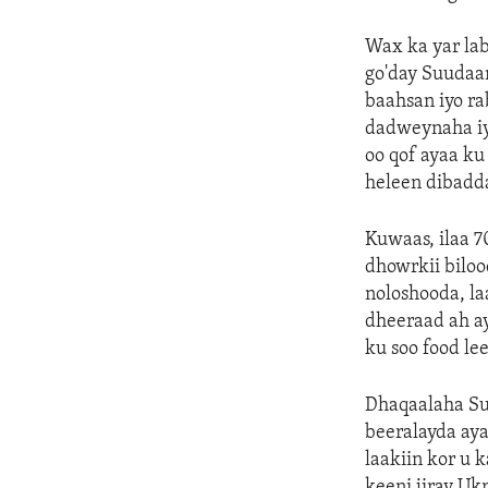
Wax ka yar la
go'day Suudaa
baahsan iyo ra
dadweynaha iy
oo qof ayaa ku
heleen dibadd
Kuwaas, ilaa 
dhowrkii biloo
noloshooda, la
dheeraad ah a
ku soo food le
Dhaqaalaha Su
beeralayda aya
laakiin kor u 
keeni jiray Uk