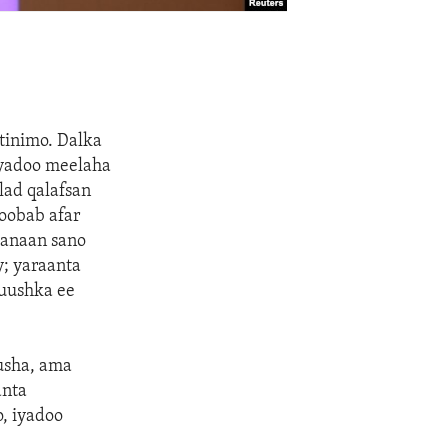
tinimo. Dalka
 iyadoo meelaha
lad qalafsan
Roobab afar
banaan sano
y; yaraanta
Ruushka ee
usha, ama
anta
, iyadoo