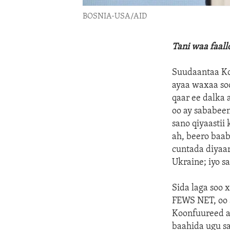
BOSNIA-USA/AID
Tani waa faal
Suudaantaa Ko
ayaa waxaa soo
qaar ee dalka 
oo ay sababeen
sano qiyaasti
ah, beero baab
cuntada diyaar
Ukraine; iyo 
Sida laga soo
FEWS NET, oo 
Koonfuureed a
baahida ugu sa