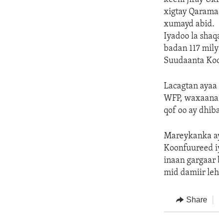
xigtay Qarama
xumayd abid.
Iyadoo la sha
badan 117 mily
Suudaanta Ko
Lacagtan ayaa
WFP, waxaana l
qof oo ay dhi
Mareykanka ay
Koonfuureed iy
inaan gargaar 
mid damiir leh
Share