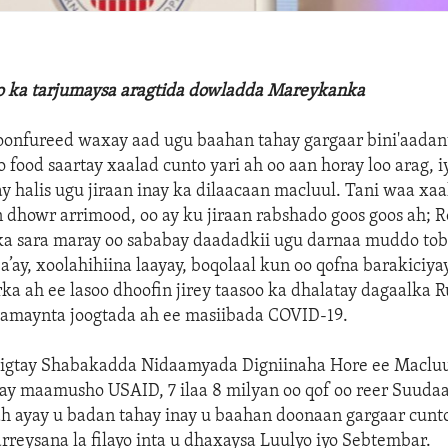
lo ka tarjumaysa aragtida dowladda Mareykanka
onfureed waxay aad ugu baahan tahay gargaar bini'aadan
 food saartay xaalad cunto yari ah oo aan horay loo arag,
ay halis ugu jiraan inay ka dilaacaan macluul. Tani waa xaa
 dhowr arrimood, oo ay ku jiraan rabshado goos goos ah; 
i ka sara maray oo sababay daadadkii ugu darnaa muddo to
a’ay, xoolahihiina laayay, boqolaal kun oo qofna barakiciya
ka ah ee lasoo dhoofin jirey taasoo ka dhalatay dagaalka 
saamaynta joogtada ah ee masiibada COVID-19.
 xigtay Shabakadda Nidaamyada Digniinaha Hore ee Maclu
ay maamusho USAID, 7 ilaa 8 milyan oo qof oo reer Suuda
h ayay u badan tahay inay u baahan doonaan gargaar cunto
rreysana la filayo inta u dhaxaysa Luulyo iyo Sebtembar.