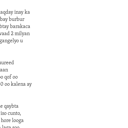
aqday inay ka
abay burbur
abtay barakaca
waad 2 milyan
gangelyo u
uureed
taan
o qof oo
0 oo kalena ay
e qaybta
iso cunto,
 hore looga
 laga soo