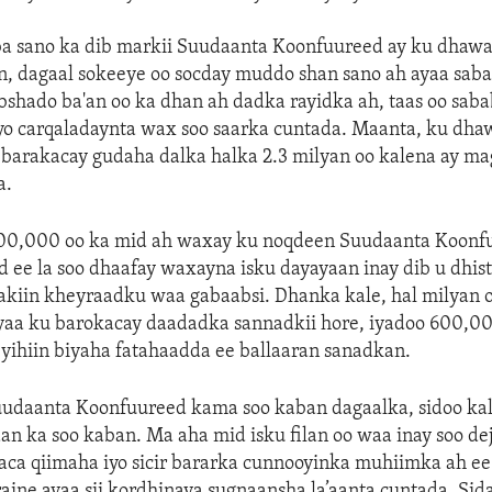
ba sano ka dib markii Suudaanta Koonfuureed ay ku dhawa
n, dagaal sokeeye oo socday muddo shan sano ah ayaa sab
bshado ba'an oo ka dhan ah dadka rayidka ah, taas oo sab
o carqaladaynta wax soo saarka cuntada. Maanta, ku dha
 barakacay gudaha dalka halka 2.3 milyan oo kalena ay ma
a.
700,000 oo ka mid ah waxay ku noqdeen Suudaanta Koonf
d ee la soo dhaafay waxayna isku dayayaan inay dib u dhis
akiin kheyraadku waa gabaabsi. Dhanka kale, hal milyan o
yaa ku barokacay daadadka sannadkii hore, iyadoo 600,00
eyihiin biyaha fatahaadda ee ballaaran sanadkan.
udaanta Koonfuureed kama soo kaban dagaalka, sidoo kal
an ka soo kaban. Ma aha mid isku filan oo waa inay soo dej
kaca qiimaha iyo sicir bararka cunnooyinka muhiimka ah ee
raine ayaa sii kordhinaya sugnaansha la’aanta cuntada. Sida