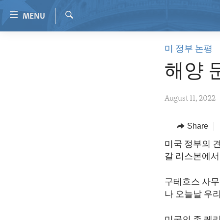
Accessibility
MENU
links
Search
Skip
HOME
미 정부 논평
to
VIDEO
main
해양 
content
RADIO
Skip
REGIONS
August 11, 2022
to
main
TOPICS
AFRICA
Navigation
Share
ARCHIVE
AMERICAS
HUMAN RIGHTS
Skip
미국 정부의 
to
ABOUT US
ASIA
SECURITY AND DEFENSE
갈 리스본에서
Search
EUROPE
AID AND DEVELOPMENT
구테흐스 사무
MIDDLE EAST
DEMOCRACY AND GOVERNANCE
나 오늘날 우
ECONOMY AND TRADE