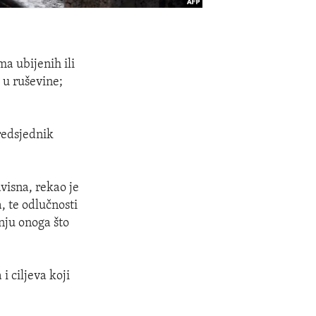
ma ubijenih ili
 u ruševine;
predsjednik
visna, rekao je
, te odlučnosti
nju onoga što
i ciljeva koji