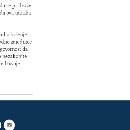
 da se pridruže
 da ova taktika
grubo kršenje
rodne zajednice
dgovornost da
ve nezakonite
jedi svoje