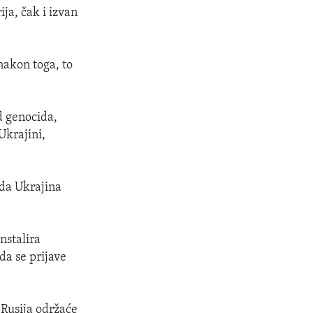
ja, čak i izvan
nakon toga, to
od genocida,
Ukrajini,
 da Ukrajina
instalira
da se prijave
 Rusija održaće