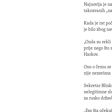
Najnovija je na
takozvanih „n
Kada je rat poč
je bilo zbog n
„Onda su rekli 
prije nego što 
Harkov.
Ono o čemu se 
nije nezavisna 
Sekretar Blinke
nelegitimne sl
za rusko državl
„Evo šta očekuj