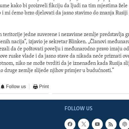
ume kako bi proizveli fikciju da ljudi na tim mjestima žele
 i mi ćemo brzo djelovati da jasno stavimo do znanja Rusiji
m teritorije jedne suverene i nezavisne zemlje predstavlja 
jenih nacija”, izjavio je sekretar Blinken. „Članovi međuna
vezali da će poštovati povelju i međunarodno pravo imaju o
ove ruske vlade i da jasno stave da nikada neće priznati o
otnom, niko ne može tvrditi da je iznenađen kada Rusija sli
ko druge zemlje slijede njihov primjer u budućnosti.”
Follow us
Print
FOLLOW US