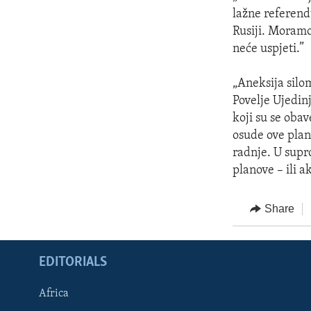
lažne referend
Rusiji. Moramo
neće uspjeti.”
„Aneksija silo
Povelje Ujedin
koji su se oba
osude ove plan
radnje. U supr
planove – ili a
Share
EDITORIALS
Africa