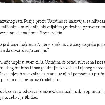
azvanog rata Rusije protiv Ukrajine se nastavlja, sa hiljada
a; milionima raseljenih; historijskim gradovima pretvorenim
porastom cijena hrane širom svijeta.
o je državni sekretar Antony Blinken, „je zbog toga što je 
čan da osvoji drugu zemlju.”
 nije uspio u svom cilju. Ukrajina će ostati suverena i neza
en, zbog hrabrosti i snage ukrajinske vojske i njenog naroda
žava i njenih saveznika da stanu uz njih i pomognu u pruža
 potrebno da brane svoju slobodu .
 dok se rat produžava je niz evoluirajućih ruskih opravdanja 
jaju, rekao je Blinken.