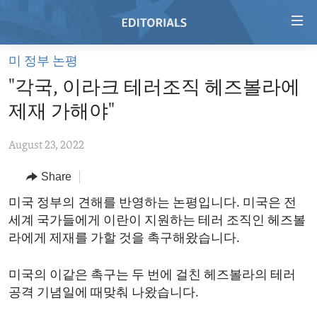
Accessibility
links
Skip
미 정부 논평
to
HOME
"각국, 이라크 테러조직 헤즈볼라에
main
VIDEO
content
제재 가해야"
RADIO
Skip
to
August 23, 2022
REGIONS
main
Share
TOPICS
AFRICA
Navigation
Skip
ARCHIVE
미국 정부의 견해를 반영하는 논평입니다. 미국은 전
AMERICAS
HUMAN RIGHTS
to
세계 국가들에게 이란이 지원하는 테러 조직인 헤즈볼
ABOUT US
ASIA
SECURITY AND DEFENSE
Search
라에게 제재를 가할 것을 촉구해왔습니다.
EUROPE
AID AND DEVELOPMENT
FOLLOW US
미국의 이같은 촉구는 두 번에 걸친 헤즈볼라의 테러
MIDDLE EAST
DEMOCRACY AND GOVERNANCE
공격 기념일에 때맞춰 나왔습니다.
ECONOMY AND TRADE