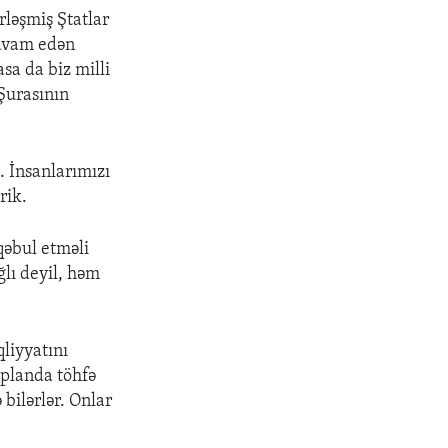
rləşmiş Ştatlar
davam edən
asa da biz milli
 Şurasının
. İnsanlarımızı
rik.
qəbul etməli
ğlı deyil, həm
qliyyatını
 planda töhfə
 bilərlər. Onlar