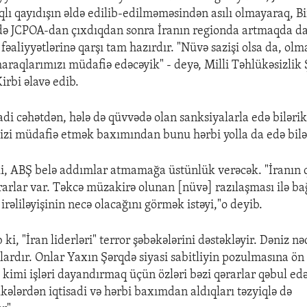
ıqlı qayıdışın əldə edilib-edilməməsindən asılı olmayaraq, Bi
ldə JCPOA-dan çıxdıqdan sonra İranın regionda artmaqda 
 fəaliyyətlərinə qarşı tam hazırdır. "Nüvə sazişi olsa da, olm
maraqlarımızı müdafiə edəcəyik" - deyə, Milli Təhlükəsizlik
irbi əlavə edib.
adi cəhətdən, hələ də qüvvədə olan sanksiyalarla edə bilərik
izi müdafiə etmək baxımından bunu hərbi yolla da edə bilə
 ki, ABŞ belə addımlar atmamağa üstünlük verəcək. "İranın 
rarlar var. Təkcə müzakirə olunan [nüvə] razılaşması ilə ba
irəliləyişinin necə olacağını görmək istəyi,"o deyib.
 ki, "İran liderləri" terror şəbəkələrini dəstəkləyir. Dəniz nə
lardır. Onlar Yaxın Şərqdə siyasi sabitliyin pozulmasına ön
 kimi işləri dayandırmaq üçün özləri bəzi qərarlar qəbul edə
kələrdən iqtisadi və hərbi baxımdan aldıqları təzyiqlə də