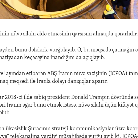
nin nüvə silahı əldə etməsinin qarşısını almaqda qərarlıdır
ayden bunu dəfələrlə vurğulayıb. O, bu məqsədə çatmağın ə
atiyadan keçəcəyinə inandığını da açıqlayıb.
prel ayından etibarən ABŞ İranın nüvə sazişinin (JCPOA) tam
tmaq məqsədi ilə İranla dolayı danışıqlar aparır.
lar 2018-ci ildə sabiq prezident Donald Trampın dövründə s
ri İranın əgər bunu etmək istəsə, nüvə silahı üçün kifayət 
olub.
əhlükəsizlik Şurasının strateji kommunikasiyalar üzrə koo
iyyə" telekanalına verdiyi müsahibədə vurğulayıb ki, JCPO