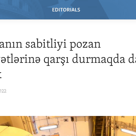
anın sabitliyi pozan
yətlərinə qarşı durmaqda 
k
022