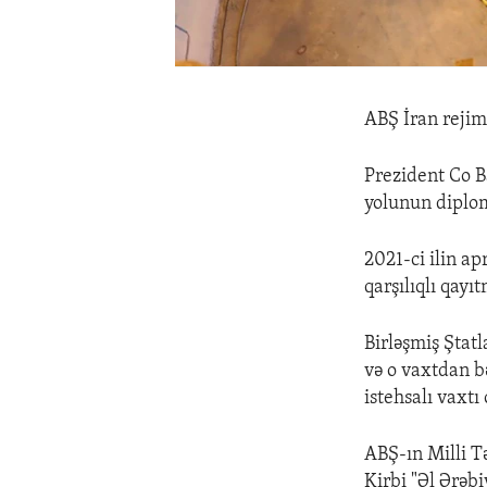
ABŞ İran rejimi
Prezident Co B
yolunun diplom
2021-ci ilin a
qarşılıqlı qayı
Birləşmiş Ştat
və o vaxtdan bə
istehsalı vaxtı 
ABŞ-ın Milli T
Kirbi "Əl Ərəb