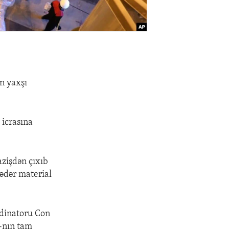
.
n yaxşı
 icrasına
azişdən çıxıb
qədər material
rdinatoru Con
A-nın tam