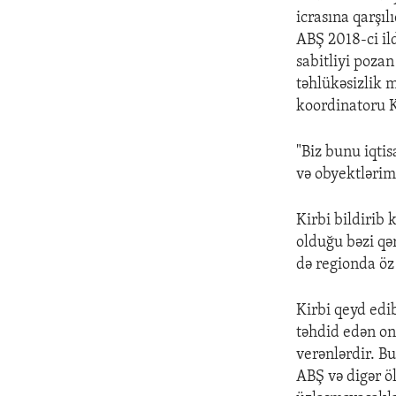
icrasına qarşıl
ABŞ 2018-ci i
sabitliyi pozan
təhlükəsizlik 
koordinatoru K
"Biz bunu iqtis
və obyektlərim
Kirbi bildirib
olduğu bəzi qə
də regionda öz 
Kirbi qeyd edib
təhdid edən on
verənlərdir. Bu
ABŞ və digər öl