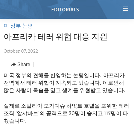
Accessibility
links
Skip
미 정부 논평
to
HOME
아프리카 테러 위협 대응 지원
main
VIDEO
content
October 07, 2022
RADIO
Skip
to
REGIONS
Share
main
TOPICS
AFRICA
미국 정부의 견해를 반영하는 논평입니다. 아프리카
Navigation
전역에서 테러 위협이 계속되고 있습니다. 이로인해
Skip
ARCHIVE
AMERICAS
HUMAN RIGHTS
많은 사람이 목숨을 잃고 생계를 위협받고 있습니다.
to
ABOUT US
ASIA
SECURITY AND DEFENSE
Search
실제로 소말리아 모가디슈 하얏트 호텔을 포위한 테러
EUROPE
AID AND DEVELOPMENT
FOLLOW US
조직 ‘알샤바브’의 공격으로 30명이 숨지고 117명이 다
MIDDLE EAST
DEMOCRACY AND GOVERNANCE
쳤습니다.
ECONOMY AND TRADE