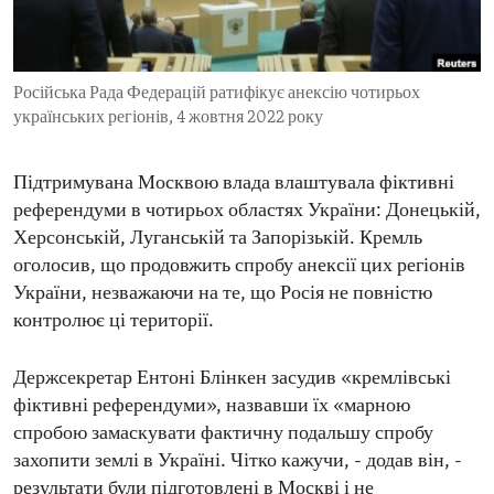
ENVIRONMENT AND HEALTH
IDEALS AND INSTITUTIONS
Російська Рада Федерацій ратифікує анексію чотирьох
українських регіонів, 4 жовтня 2022 року
Підтримувана Москвою влада влаштувала фіктивні
референдуми в чотирьох областях України: Донецькій,
Херсонській, Луганській та Запорізькій. Кремль
оголосив, що продовжить спробу анексії цих регіонів
України, незважаючи на те, що Росія не повністю
контролює ці території.
Держсекретар Ентоні Блінкен засудив «кремлівські
фіктивні референдуми», назвавши їх «марною
спробою замаскувати фактичну подальшу спробу
захопити землі в Україні. Чітко кажучи, - додав він, -
результати були підготовлені в Москві і не