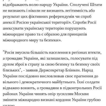
відображають волю народу України. Сполучені Штати
не визнають і ніколи не визнають легітимність або
результат цих фіктивних референдумів чи спроб
анексії Росією української території». Спроби Росії
анексувати українську територію порушують
міжнародне право та є образою для принципів
міжнародного миру та безпеки».
“Росія змусила більшість населення в регіонах втекти,
а громадян України, які залишились, голосувати під
дулом зброї в страху за свою безпеку та безпеку своїх
близьких", - заявив Держсекретар Блінкен. Народ
України послідовно висловлював своє прагнення до
вільного і демократичного майбутнього. Їхні солдати
відважно воюють, а громадяни в підконтрольних Росії
районах України чинять опір зусиллям Москви
змінити міжнародно визнані кордони України грубою
силою.