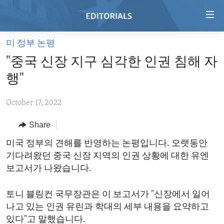
Accessibility
links
Skip
미 정부 논평
to
HOME
"중국 신장 지구 심각한 인권 침해 자
main
VIDEO
content
행"
RADIO
Skip
to
October 17, 2022
REGIONS
main
Share
TOPICS
AFRICA
Navigation
Skip
ARCHIVE
미국 정부의 견해를 반영하는 논평입니다. 오랫동안
AMERICAS
HUMAN RIGHTS
to
기다려왔던 중국 신장 지역의 인권 상황에 대한 유엔
ABOUT US
ASIA
SECURITY AND DEFENSE
Search
보고서가 나왔습니다.
EUROPE
AID AND DEVELOPMENT
FOLLOW US
토니 블링컨 국무장관은 이 보고서가 "신장에서 일어
MIDDLE EAST
DEMOCRACY AND GOVERNANCE
나고 있는 인권 유린과 학대의 세부 내용을 요약하고
ECONOMY AND TRADE
있다"고 말했습니다.