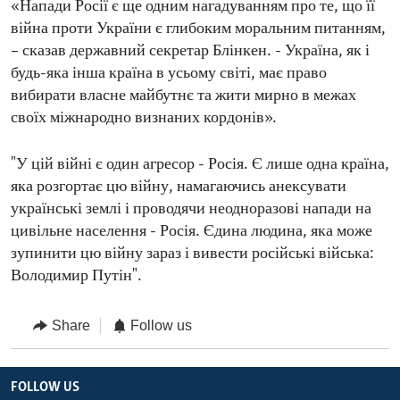
«Напади Росії є ще одним нагадуванням про те, що її
війна проти України є глибоким моральним питанням,
– сказав державний секретар Блінкен. - Україна, як і
будь-яка інша країна в усьому світі, має право
вибирати власне майбутнє та жити мирно в межах
своїх міжнародно визнаних кордонів».
"У цій війні є один агресор - Росія. Є лише одна країна,
яка розгортає цю війну, намагаючись анексувати
українські землі і проводячи неодноразові напади на
цивільне населення - Росія. Єдина людина, яка може
зупинити цю війну зараз і вивести російські війська:
Володимир Путін".
Share
Follow us
FOLLOW US