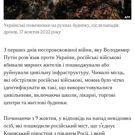
ENVIRONMENT AND HEALTH
IDEALS AND INSTITUTIONS
Українські пожежники на рухнах будинку, після нападів
дронів, 17 жовтня 2022 року
З перших днів неспровокованої війни, яку Володимир
Путін розв’язав проти України, російські військові
вбивали мирних жителів і пошкоджували або
руйнували цивільну інфраструктуру. Чимало місць,
які обстріляли російські військові, можна було чітко
ідентифікувати як такі, що використовувалися
цивільними, включаючи школи, лікарні, торгові
центри та житлові будинки.
Починаючи з 9 жовтня, у відповідь на напад невідомих
осіб, які пошкодили російський міст, що з’єднує
Кримський півострів з півднем Росії, і який