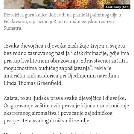
ENVIRONMENT AND HEALTH
Djevojčica gura kolica dok radi na plantaži palminog ulja u
IDEALS AND INSTITUTIONS
Pelalawanu, u provinciji Riau na indonezijskom ostrvu
Sumatra.
„Svaka djevojčica i djevojka zaslužuje živjeti u svijetu
bez rodno zasnovanog nasilja i diskriminacije, gdje ima
pristup kvalitetnom obrazovanju, zdravstvenoj zaštiti i
mogućnostima budućeg zapošljavanja”, rekla je
američka ambasadorica pri Ujedinjenim narodima
Linda Thomas Greenfield.
Zaista, to su ljudska prava svake djevojčice i djevojke.
Osiguravanje zaštite ovih prava je ključno za okončanje
ekstremnog siromaštva i povećanje zajedničkog
prosperiteta svakog društva ili zemlje.