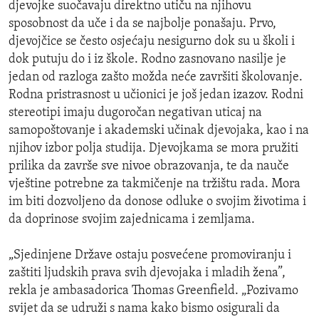
djevojke suočavaju direktno utiču na njihovu
sposobnost da uče i da se najbolje ponašaju. Prvo,
djevojčice se često osjećaju nesigurno dok su u školi i
dok putuju do i iz škole. Rodno zasnovano nasilje je
jedan od razloga zašto možda neće završiti školovanje.
Rodna pristrasnost u učionici je još jedan izazov. Rodni
stereotipi imaju dugoročan negativan uticaj na
samopoštovanje i akademski učinak djevojaka, kao i na
njihov izbor polja studija. Djevojkama se mora pružiti
prilika da završe sve nivoe obrazovanja, te da nauče
vještine potrebne za takmičenje na tržištu rada. Mora
im biti dozvoljeno da donose odluke o svojim životima i
da doprinose svojim zajednicama i zemljama.
„Sjedinjene Države ostaju posvećene promoviranju i
zaštiti ljudskih prava svih djevojaka i mladih žena”,
rekla je ambasadorica Thomas Greenfield. „Pozivamo
svijet da se udruži s nama kako bismo osigurali da