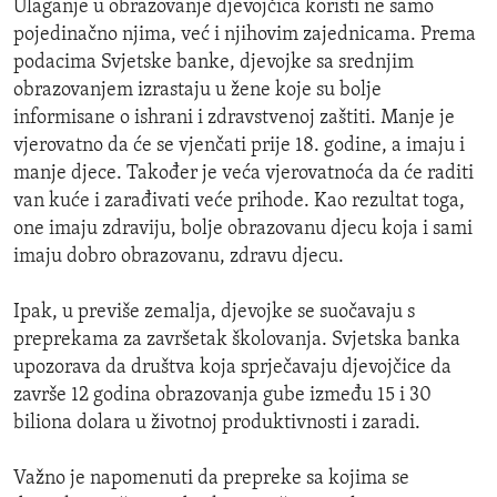
Ulaganje u obrazovanje djevojčica koristi ne samo
pojedinačno njima, već i njihovim zajednicama. Prema
podacima Svjetske banke, djevojke sa srednjim
obrazovanjem izrastaju u žene koje su bolje
informisane o ishrani i zdravstvenoj zaštiti. Manje je
vjerovatno da će se vjenčati prije 18. godine, a imaju i
manje djece. Također je veća vjerovatnoća da će raditi
van kuće i zarađivati veće prihode. Kao rezultat toga,
one imaju zdraviju, bolje obrazovanu djecu koja i sami
imaju dobro obrazovanu, zdravu djecu.
Ipak, u previše zemalja, djevojke se suočavaju s
preprekama za završetak školovanja. Svjetska banka
upozorava da društva koja sprječavaju djevojčice da
završe 12 godina obrazovanja gube između 15 i 30
biliona dolara u životnoj produktivnosti i zaradi.
Važno je napomenuti da prepreke sa kojima se