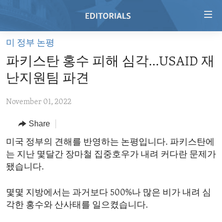
Accessibility
links
Skip
미 정부 논평
to
HOME
파키스탄 홍수 피해 심각...USAID 재
main
VIDEO
content
난지원팀 파견
RADIO
Skip
to
November 01, 2022
REGIONS
main
Share
TOPICS
AFRICA
Navigation
Skip
ARCHIVE
미국 정부의 견해를 반영하는 논평입니다. 파키스탄에
AMERICAS
HUMAN RIGHTS
to
는 지난 몇달간 장마철 집중호우가 내려 커다란 문제가
ABOUT US
ASIA
SECURITY AND DEFENSE
Search
됐습니다.
EUROPE
AID AND DEVELOPMENT
FOLLOW US
몇몇 지방에서는 과거보다 500%나 많은 비가 내려 심
MIDDLE EAST
DEMOCRACY AND GOVERNANCE
각한 홍수와 산사태를 일으켰습니다.
ECONOMY AND TRADE