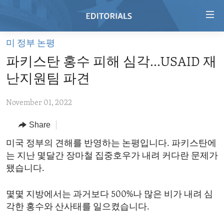
Accessibility
links
Skip
미 정부 논평
to
HOME
파키스탄 홍수 피해 심각...USAID 재
main
VIDEO
content
난지원팀 파견
RADIO
Skip
to
November 01, 2022
REGIONS
main
Share
TOPICS
AFRICA
Navigation
Skip
ARCHIVE
미국 정부의 견해를 반영하는 논평입니다. 파키스탄에
AMERICAS
HUMAN RIGHTS
to
는 지난 몇달간 장마철 집중호우가 내려 커다란 문제가
ABOUT US
ASIA
SECURITY AND DEFENSE
Search
됐습니다.
EUROPE
AID AND DEVELOPMENT
FOLLOW US
몇몇 지방에서는 과거보다 500%나 많은 비가 내려 심
MIDDLE EAST
DEMOCRACY AND GOVERNANCE
각한 홍수와 산사태를 일으켰습니다.
ECONOMY AND TRADE