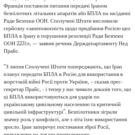
Франція поставили питання передачі Іраном
безпілотних літальних апаратів або БПЛА на засіданні
Ради Безпеки ООН. Сполучені Штати висловили
серйозну «занепокоєність щодо придбання Росією цих
БПЛА в Ірану в порушення резолюції Ради Безпеки
ООН 2231», — заявив речник Держдепартаменту Нед
Прайс.
“З липня Сполучені Штати попереджають, що Іран
планує передати БПЛА в Росію для використання в
жорстокій війні Росії проти України, – сказав прес-
секретар Прайс, - і тепер у нас чимало доказів того, що
ці БПЛА використовуються для ударів по
українському цивільному населенню та критичній
цивільній інфраструктурі”. Безпілотники зіграли
значну роль у конфлікті, але з літа їхнє використання
зросло. Іран заперечує постачання зброї Росії,
незважаючи на докази протилежного.