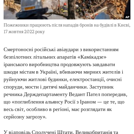
ENVIRONMENT AND HEALTH
IDEALS AND INSTITUTIONS
Пожежники працюють після нападів бронів на будівлі в Києві,
17 жовтня 2022 року
Смертоносні російські авіаудари з використанням
безпілотних літальних апаратів «Камікадзе»
іранського виробництва продовжують завдавати
шкоди містам в Україні, вбиваючи мирних жителів і
руйнуючи житлові будинки, електростанції, очисні
споруди, мости і дитячі майданчики. Заступник
речника Держдепартаменту Ведант Пател попередив,
що «поглиблення альянсу Росії з Іраном — це те, що
весь світ, особливо в регіоні, має розглядати як
серйозну загрозу».
У відповідь Сполучені Штати, Великобританія та