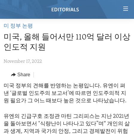
Accessibility
links
Skip
미 정부 논평
to
HOME
미국, 올해 들어서만 110억 달러 이상
main
VIDEO
content
인도적 지원
RADIO
Skip
to
November 17, 2022
REGIONS
main
Share
TOPICS
AFRICA
Navigation
Skip
ARCHIVE
미국 정부의 견해를 반영하는 논평입니다. 유엔이 펴
AMERICAS
HUMAN RIGHTS
to
낸 ‘글로벌 인도주의 보고서’에 따르면 인도주의적 지
ABOUT US
ASIA
SECURITY AND DEFENSE
Search
원 필요가 그 어느 때보다 높은 것으로 나타났습니다.
EUROPE
AID AND DEVELOPMENT
FOLLOW US
유엔의 긴급구호 조정관 마틴 그리피스는 지난 2021년
MIDDLE EAST
DEMOCRACY AND GOVERNANCE
을 돌아보면서 "식량난이 나타나고 있다”며“ 개인의 삶
ECONOMY AND TRADE
과 생계, 지역과 국가의 안정, 그리고 경제발전이 위험