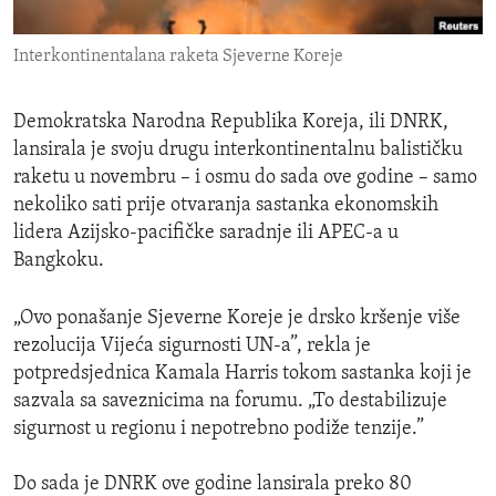
ENVIRONMENT AND HEALTH
Interkontinentalana raketa Sjeverne Koreje
IDEALS AND INSTITUTIONS
Demokratska Narodna Republika Koreja, ili DNRK,
lansirala je svoju drugu interkontinentalnu balističku
raketu u novembru – i osmu do sada ove godine – samo
nekoliko sati prije otvaranja sastanka ekonomskih
lidera Azijsko-pacifičke saradnje ili APEC-a u
Bangkoku.
„Ovo ponašanje Sjeverne Koreje je drsko kršenje više
rezolucija Vijeća sigurnosti UN-a”, rekla je
potpredsjednica Kamala Harris tokom sastanka koji je
sazvala sa saveznicima na forumu. „To destabilizuje
sigurnost u regionu i nepotrebno podiže tenzije.”
Do sada je DNRK ove godine lansirala preko 80