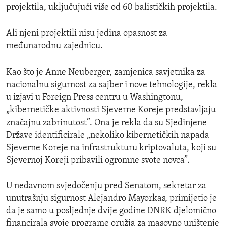
projektila, uključujući više od 60 balističkih projektila.
Ali njeni projektili nisu jedina opasnost za
međunarodnu zajednicu.
Kao što je Anne Neuberger, zamjenica savjetnika za
nacionalnu sigurnost za sajber i nove tehnologije, rekla
u izjavi u Foreign Press centru u Washingtonu,
„kibernetičke aktivnosti Sjeverne Koreje predstavljaju
značajnu zabrinutost”. Ona je rekla da su Sjedinjene
Države identificirale „nekoliko kibernetičkih napada
Sjeverne Koreje na infrastrukturu kriptovaluta, koji su
Sjevernoj Koreji pribavili ogromne svote novca”.
U nedavnom svjedočenju pred Senatom, sekretar za
unutrašnju sigurnost Alejandro Mayorkas, primijetio je
da je samo u posljednje dvije godine DNRK djelomično
financirala svoje programe oružja za masovno uništenje