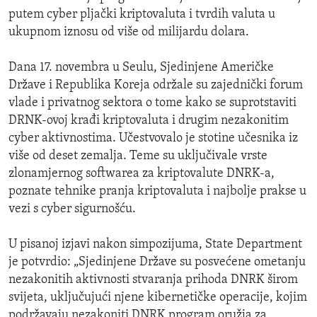
putem cyber pljački kriptovaluta i tvrdih valuta u
ukupnom iznosu od više od milijardu dolara.
Dana 17. novembra u Seulu, Sjedinjene Američke
Države i Republika Koreja održale su zajednički forum
vlade i privatnog sektora o tome kako se suprotstaviti
DRNK-ovoj krađi kriptovaluta i drugim nezakonitim
cyber aktivnostima. Učestvovalo je stotine učesnika iz
više od deset zemalja. Teme su uključivale vrste
zlonamjernog softwarea za kriptovalute DNRK-a,
poznate tehnike pranja kriptovaluta i najbolje prakse u
vezi s cyber sigurnošću.
U pisanoj izjavi nakon simpozijuma, State Department
je potvrdio: „Sjedinjene Države su posvećene ometanju
nezakonitih aktivnosti stvaranja prihoda DNRK širom
svijeta, uključujući njene kibernetičke operacije, kojim
podržavaju nezakoniti DNRK program oružja za