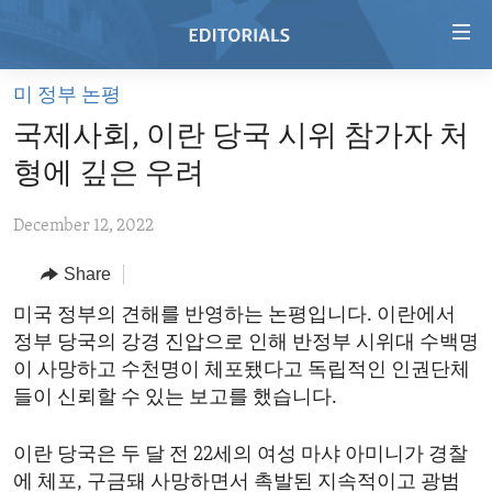
Accessibility
links
Skip
미 정부 논평
to
HOME
국제사회, 이란 당국 시위 참가자 처
main
VIDEO
content
형에 깊은 우려
RADIO
Skip
to
December 12, 2022
REGIONS
main
Share
TOPICS
AFRICA
Navigation
Skip
ARCHIVE
미국 정부의 견해를 반영하는 논평입니다. 이란에서
AMERICAS
HUMAN RIGHTS
to
정부 당국의 강경 진압으로 인해 반정부 시위대 수백명
ABOUT US
ASIA
SECURITY AND DEFENSE
Search
이 사망하고 수천명이 체포됐다고 독립적인 인권단체
EUROPE
AID AND DEVELOPMENT
들이 신뢰할 수 있는 보고를 했습니다.
FOLLOW US
MIDDLE EAST
DEMOCRACY AND GOVERNANCE
이란 당국은 두 달 전 22세의 여성 마샤 아미니가 경찰
ECONOMY AND TRADE
에 체포, 구금돼 사망하면서 촉발된 지속적이고 광범