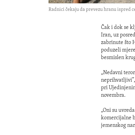
Radnici čekaju da prevezu hranu ispred ce
Čak i dok se k
Iran, uz posre
zabrinute što H
poduzeli mjere
besmislen krug 
„Nedavni teror
neprihvatljivi
pri Ujedinjeni
novembra.
„Oni su uvreda
komercijalne b
jemenskog naro