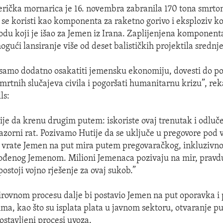
rička mornarica je 16. novembra zabranila 170 tona smrt
 se koristi kao komponenta za raketno gorivo i eksploziv koj
odu koji je išao za Jemen iz Irana. Zaplijenjena komponenta
ogući lansiranje više od deset balističkih projektila sredn
 samo dodatno osakatiti jemensku ekonomiju, dovesti do 
smrtnih slučajeva civila i pogoršati humanitarnu krizu”, rek
ls:
je da krenu drugim putem: iskoriste ovaj trenutak i odluč
azorni rat. Pozivamo Hutije da se uključe u pregovore pod
 i vrate Jemen na put mira putem pregovaračkog, inkluzivno
vođenog Jemenom. Milioni Jemenaca pozivaju na mir, prav
postoji vojno rješenje za ovaj sukob.”
ovnom procesu dalje bi postavio Jemen na put oporavka i p
ima, kao što su isplata plata u javnom sektoru, otvaranje pu
ostavljeni procesi uvoza.