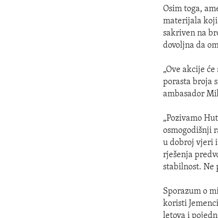
Osim toga, ame
materijala koji
sakriven na br
dovoljna da om
„Ove akcije će
porasta broja 
ambasador Mil
„Pozivamo Huti
osmogodišnji r
u dobroj vjeri
rješenja pred
stabilnost. Ne 
Sporazum o mir
koristi Jemenc
letova i pojedn