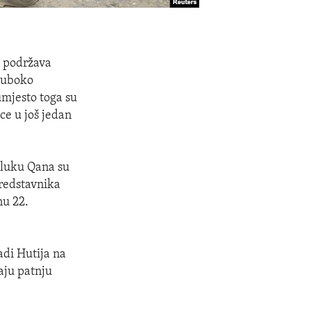
e podržava
 duboko
 umjesto toga su
ce u još jedan
 luku Qana su
predstavnika
nu 22.
adi Hutija na
aju patnju