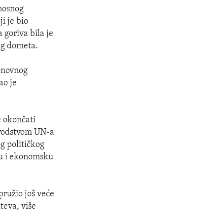
onosnog
i je bio
 goriva bila je
jeg dometa.
ponovnog
ao je
e okončati
 vodstvom UN-a
g političkog
du i ekonomsku
ružio još veće
teva, više