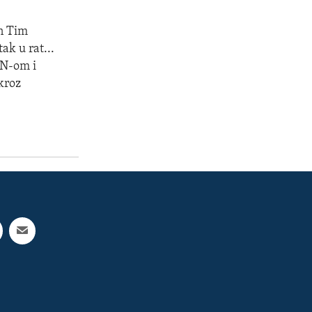
en Tim
ak u rat...
UN-om i
kroz