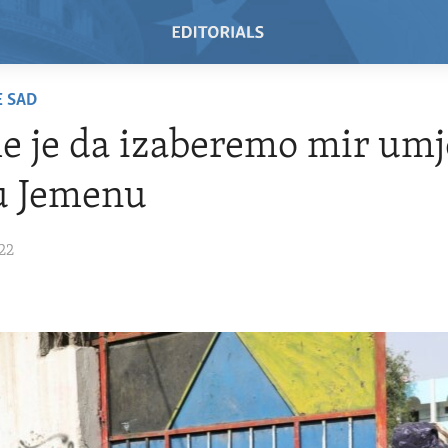
E SAD
e je da izaberemo mir umj
u Jemenu
22