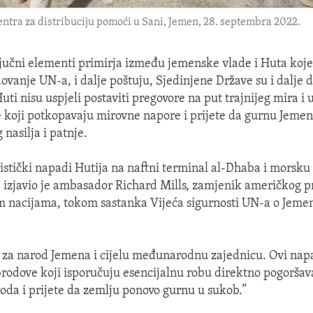
ntra za distribuciju pomoći u Sani, Jemen, 28. septembra 2022.
ljučni elementi primirja između jemenske vlade i Huta koj
dovanje UN-a, i dalje poštuju, Sjedinjene Države su i dalje
uti nisu uspjeli postaviti pregovore na put trajnijeg mira i
 koji potkopavaju mirovne napore i prijete da gurnu Jemen
nasilja i patnje.
istički napadi Hutija na naftni terminal al-Dhaba i morsku
”, izjavio je ambasador Richard Mills, zamjenik američkog 
m nacijama, tokom sastanka Vijeća sigurnosti UN-a o Jeme
 za narod Jemena i cijelu međunarodnu zajednicu. Ovi nap
rodove koji isporučuju esencijalnu robu direktno pogoršav
da i prijete da zemlju ponovo gurnu u sukob.”