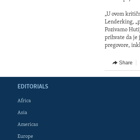
„U ovom kritič
Lenderking, „p
Pozivamo Hutij
prihvate da je
pregovore, ink
Share
EDITORIALS
Africa
Asia
Americas
Europe