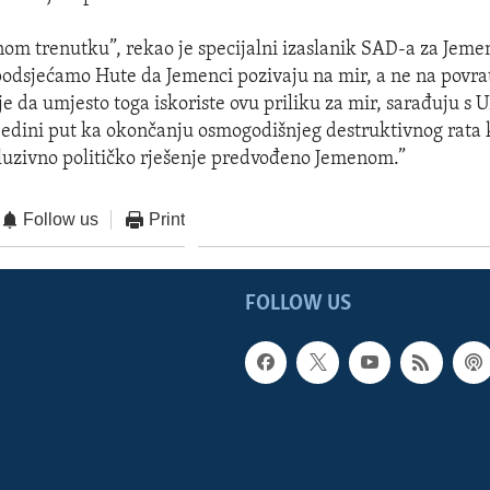
nom trenutku”, rekao je specijalni izaslanik SAD-a za Jem
odsjećamo Hute da Jemenci pozivaju na mir, a ne na povrat
e da umjesto toga iskoriste ovu priliku za mir, sarađuju s 
 jedini put ka okončanju osmogodišnjeg destruktivnog rata 
luzivno političko rješenje predvođeno Jemenom.”
Follow us
Print
FOLLOW US