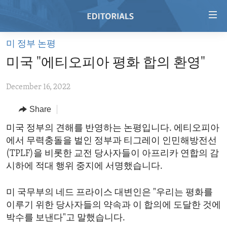
Accessibility
links
Skip
미 정부 논평
to
HOME
미국 "에티오피아 평화 합의 환영"
main
VIDEO
content
December 16, 2022
RADIO
Skip
to
REGIONS
Share
main
TOPICS
AFRICA
미국 정부의 견해를 반영하는 논평입니다. 에티오피아
Navigation
에서 무력충돌을 벌인 정부과 티그레이 인민해방전선
Skip
ARCHIVE
AMERICAS
HUMAN RIGHTS
(TPLF)을 비롯한 교전 당사자들이 아프리카 연합의 감
to
ABOUT US
ASIA
SECURITY AND DEFENSE
시하에 적대 행위 중지에 서명했습니다.
Search
EUROPE
AID AND DEVELOPMENT
FOLLOW US
미 국무부의 네드 프라이스 대변인은 "우리는 평화를
MIDDLE EAST
DEMOCRACY AND GOVERNANCE
이루기 위한 당사자들의 약속과 이 합의에 도달한 것에
박수를 보낸다"고 말했습니다.
ECONOMY AND TRADE