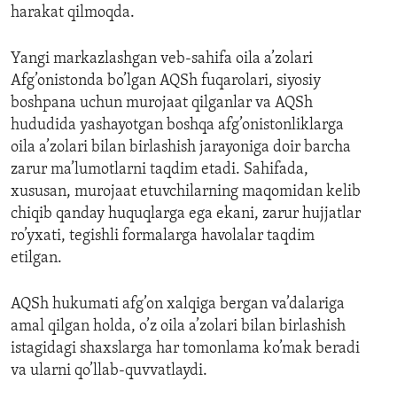
harakat qilmoqda.
Yangi markazlashgan veb-sahifa oila a’zolari
Afg’onistonda bo’lgan AQSh fuqarolari, siyosiy
boshpana uchun murojaat qilganlar va AQSh
hududida yashayotgan boshqa afg’onistonliklarga
oila a’zolari bilan birlashish jarayoniga doir barcha
zarur ma’lumotlarni taqdim etadi. Sahifada,
xususan, murojaat etuvchilarning maqomidan kelib
chiqib qanday huquqlarga ega ekani, zarur hujjatlar
ro’yxati, tegishli formalarga havolalar taqdim
etilgan.
AQSh hukumati afg’on xalqiga bergan va’dalariga
amal qilgan holda, o’z oila a’zolari bilan birlashish
istagidagi shaxslarga har tomonlama ko’mak beradi
va ularni qo’llab-quvvatlaydi.