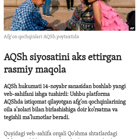
ENVIRONMENT AND HEALTH
IDEALS AND INSTITUTIONS
Afg'on qochqinlari AQSh poytaxtida
AQSh siyosatini aks ettirgan
rasmiy maqola
AQSh hukumati 14-noyabr sanasidan boshlab yangi
veb-sahifani ishga tushirdi: Ushbu platforma
AQShda istiqomat qilayotgan afg’on qochqinlarining
oila a’zolari bilan birlashishiga doir ko’rsatma va
tegishli ma’lumotlar beradi.
Quyidagi veb-sahifa orqali Qo’shma shtatlardagi