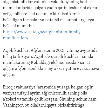
afg’onistonliklar vatanida yoki dunyoning boshqa
mamlakatlarida qolgan yaqin qarindoshlarini okean
ortiga olib kelishi uchun to’ldirilishi kerak
bo’ladigan formalar va batafsil ma’lumotlarga ega
bo’lishi mumkin:
https://www.state.gov/afghanistan-family-
reunification/
AQSh kuchlari Afg’onistonni 2021-yilning avgustida
to’liq tark etgan. AQSh o’z qurolli kuchlari hamda
mamlakatning Kobuldagi elchixonasida xizmat
qilgan afg’onistonliklarning aksariyatini evakuatsiya
qilgan.
Biroq evakuatsiya jarayonida yuzaga kelgan og’ir
vaziyat tufayli ayrim afg’onistonliklarning oila
a’zolari vatanida qolib ketgan. Shuning uchun ham,
Vashington bu oilalarni qayta birlashtirishga