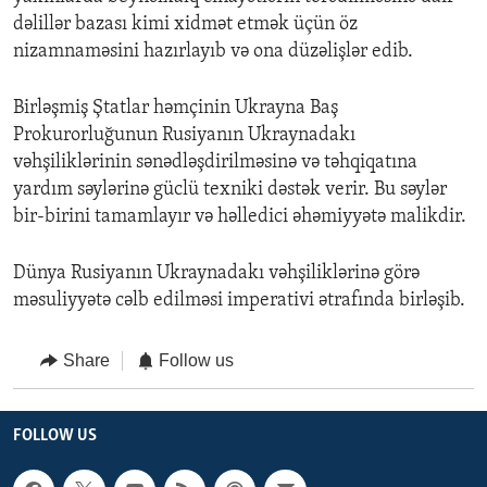
dəlillər bazası kimi xidmət etmək üçün öz
nizamnaməsini hazırlayıb və ona düzəlişlər edib.
Birləşmiş Ştatlar həmçinin Ukrayna Baş
Prokurorluğunun Rusiyanın Ukraynadakı
vəhşiliklərinin sənədləşdirilməsinə və təhqiqatına
yardım səylərinə güclü texniki dəstək verir. Bu səylər
bir-birini tamamlayır və həlledici əhəmiyyətə malikdir.
Dünya Rusiyanın Ukraynadakı vəhşiliklərinə görə
məsuliyyətə cəlb edilməsi imperativi ətrafında birləşib.
Share
Follow us
FOLLOW US