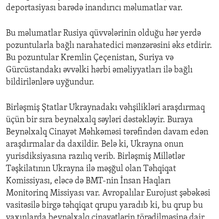
deportasiyası barədə inandırıcı məlumatlar var.
Bu məlumatlar Rusiya qüvvələrinin olduğu hər yerdə
pozuntularla bağlı narahatedici mənzərəsini əks etdirir.
Bu pozuntular Kremlin Çeçenistan, Suriya və
Gürcüstandakı əvvəlki hərbi əməliyyatları ilə bağlı
bildirilənlərə uyğundur.
Birləşmiş Ştatlar Ukraynadakı vəhşilikləri araşdırmaq
üçün bir sıra beynəlxalq səyləri dəstəkləyir. Buraya
Beynəlxalq Cinayət Məhkəməsi tərəfindən davam edən
araşdırmalar da daxildir. Belə ki, Ukrayna onun
yurisdiksiyasına razılıq verib. Birləşmiş Millətlər
Təşkilatının Ukrayna ilə məşğul olan Təhqiqat
Komissiyası, eləcə də BMT-nin İnsan Haqları
Monitorinq Missiyası var. Avropalılar Eurojust şəbəkəsi
vasitəsilə birgə təhqiqat qrupu yaradıb ki, bu qrup bu
yaxınlarda beynəlxalq cinayətlərin törədilməsinə dair