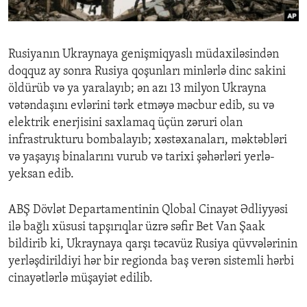
ENVIRONMENT AND HEALTH
IDEALS AND INSTITUTIONS
Rusiyanın Ukraynaya genişmiqyaslı müdaxiləsindən
doqquz ay sonra Rusiya qoşunları minlərlə dinc sakini
öldürüb və ya yaralayıb; ən azı 13 milyon Ukrayna
vətəndaşını evlərini tərk etməyə məcbur edib, su və
elektrik enerjisini saxlamaq üçün zəruri olan
infrastrukturu bombalayıb; xəstəxanaları, məktəbləri
və yaşayış binalarını vurub və tarixi şəhərləri yerlə-
yeksan edib.
ABŞ Dövlət Departamentinin Qlobal Cinayət Ədliyyəsi
ilə bağlı xüsusi tapşırıqlar üzrə səfir Bet Van Şaak
bildirib ki, Ukraynaya qarşı təcavüz Rusiya qüvvələrinin
yerləşdirildiyi hər bir regionda baş verən sistemli hərbi
cinayətlərlə müşayiət edilib.