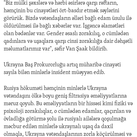
"Biz mülki şəxslərə və hərbi əsirlərə qarşı rəftarın,
həmçinin bu cinayətləri ört-basdır etmək səylərini
görürük. Bizdə vətəndaşların əlləri bağlı edam üsulu ilə
öldürülməsi ilə bağlı xəbərlər var. İşgəncə əlamətləri
olan bədənlər var. Gender əsaslı zorakılıq, o cümlədən
qadınlara və uşaqlara qarşı cinsi zorakılığa dair dəhşətli
məlumatlarımız var", səfir Van Şaak bildirib.
Ukrayna Baş Prokurorluğu artıq müharibə cinayəti
sayıla bilən minlərlə insident müəyyən edib.
Rusiya hökuməti həmçinin minlərlə Ukrayna
vətəndaşını ölkə boyu geniş filtrasiya əməliyyatlarına
məruz qoyub. Bu əməliyyatların bir hissəsi kimi fiziki və
psixoloji zorakılıqlar, o cümlədən edamlar, qaçırılan və
övladlığa götürmə yolu ilə rusiyalı ailələrə qoşulmağa
məcbur edilən minlərlə ukraynalı uşaq da daxil
olmaqla, Ukrayna vətəndaşlarının zorla köçürülməsi və