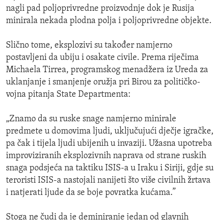
nagli pad poljoprivredne proizvodnje dok je Rusija
minirala nekada plodna polja i poljoprivredne objekte.
Slično tome, eksplozivi su također namjerno
postavljeni da ubiju i osakate civile. Prema riječima
Michaela Tirrea, programskog menadžera iz Ureda za
uklanjanje i smanjenje oružja pri Birou za političko-
vojna pitanja State Departmenta:
„Znamo da su ruske snage namjerno minirale
predmete u domovima ljudi, uključujući dječje igračke,
pa čak i tijela ljudi ubijenih u invaziji. Užasna upotreba
improviziranih eksplozivnih naprava od strane ruskih
snaga podsjeća na taktiku ISIS-a u Iraku i Siriji, gdje su
teroristi ISIS-a nastojali nanijeti što više civilnih žrtava
i natjerati ljude da se boje povratka kućama.”
Stoga ne čudi da je deminiranje jedan od glavnih