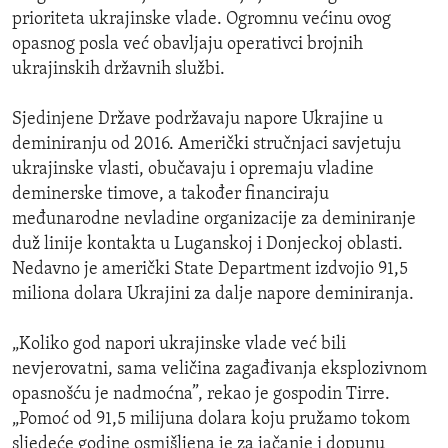
prioriteta ukrajinske vlade. Ogromnu većinu ovog
opasnog posla već obavljaju operativci brojnih
ukrajinskih državnih službi.
Sjedinjene Države podržavaju napore Ukrajine u
deminiranju od 2016. Američki stručnjaci savjetuju
ukrajinske vlasti, obučavaju i opremaju vladine
deminerske timove, a također financiraju
međunarodne nevladine organizacije za deminiranje
duž linije kontakta u Luganskoj i Donjeckoj oblasti.
Nedavno je američki State Department izdvojio 91,5
miliona dolara Ukrajini za dalje napore deminiranja.
„Koliko god napori ukrajinske vlade već bili
nevjerovatni, sama veličina zagađivanja eksplozivnom
opasnošću je nadmoćna”, rekao je gospodin Tirre.
„Pomoć od 91,5 milijuna dolara koju pružamo tokom
sljedeće godine osmišljena je za jačanje i dopunu