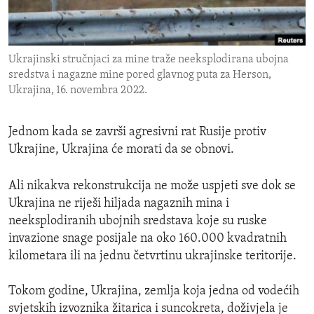
ENVIRONMENT AND HEALTH
IDEALS AND INSTITUTIONS
Ukrajinski stručnjaci za mine traže neeksplodirana ubojna
sredstva i nagazne mine pored glavnog puta za Herson,
Ukrajina, 16. novembra 2022.
Jednom kada se završi agresivni rat Rusije protiv
Ukrajine, Ukrajina će morati da se obnovi.
Ali nikakva rekonstrukcija ne može uspjeti sve dok se
Ukrajina ne riješi hiljada nagaznih mina i
neeksplodiranih ubojnih sredstava koje su ruske
invazione snage posijale na oko 160.000 kvadratnih
kilometara ili na jednu četvrtinu ukrajinske teritorije.
Tokom godine, Ukrajina, zemlja koja jedna od vodećih
svjetskih izvoznika žitarica i suncokreta, doživjela je