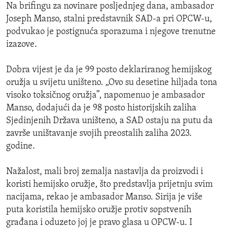
Na brifingu za novinare posljednjeg dana, ambasador
Joseph Manso, stalni predstavnik SAD-a pri OPCW-u,
podvukao je postignuća sporazuma i njegove trenutne
izazove.
Dobra vijest je da je 99 posto deklariranog hemijskog
oružja u svijetu uništeno. „Ovo su desetine hiljada tona
visoko toksičnog oružja”, napomenuo je ambasador
Manso, dodajući da je 98 posto historijskih zaliha
Sjedinjenih Država uništeno, a SAD ostaju na putu da
završe uništavanje svojih preostalih zaliha 2023.
godine.
Nažalost, mali broj zemalja nastavlja da proizvodi i
koristi hemijsko oružje, što predstavlja prijetnju svim
nacijama, rekao je ambasador Manso. Sirija je više
puta koristila hemijsko oružje protiv sopstvenih
građana i oduzeto joj je pravo glasa u OPCW-u. I