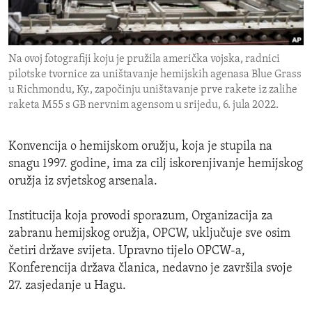
ENVIRONMENT AND HEALTH
IDEALS AND INSTITUTIONS
Na ovoj fotografiji koju je pružila američka vojska, radnici
pilotske tvornice za uništavanje hemijskih agenasa Blue Grass
u Richmondu, Ky., započinju uništavanje prve rakete iz zalihe
raketa M55 s GB nervnim agensom u srijedu, 6. jula 2022.
Konvencija o hemijskom oružju, koja je stupila na
snagu 1997. godine, ima za cilj iskorenjivanje hemijskog
oružja iz svjetskog arsenala.
Institucija koja provodi sporazum, Organizacija za
zabranu hemijskog oružja, OPCW, uključuje sve osim
četiri države svijeta. Upravno tijelo OPCW-a,
Konferencija država članica, nedavno je završila svoje
27. zasjedanje u Hagu.