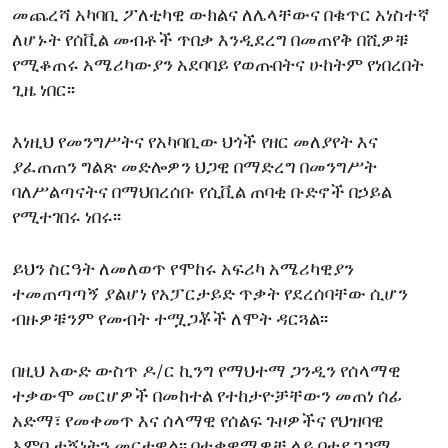
መጨረሻ አካባቢ ፖለቲካዊ ውክልና ለሌላቸውና በቁጥር አነስተኛ
ለሆኑት የሰቪል መብቶች ጥበቃ እንዲደረግ በመጠየቅ በሺዎቹ
የሚቆጠሩ አሜሪካውያን አደባባይ የወጡበትና ሁከትም የነበረበት
ጊዜ ነበር፡፡
እነዚህ የመንግሥትና የአካባቢው ህጎች የዘር መለያየት እና
ያፈጠጠን ግልጽ መድሎዎን ህጋዊ በማድረግ በመንግሥት
ባለሥልጣናትና በማህበረሰቡ የሲቪል ጠባቂ ቡድኖች በኃይል
የሚተገበሩ ነበሩ፡፡
ይህን ስርዓት ለመለወጥ የሞከሩ አፍሪካ አሜሪካዊያን
ተመጠጣጣኝ ያልሆነ የአፓርታይድ ጥቃት የደረሰባቸው ሲሆን
ብዙዎቹንም የመብት ተሟጋቾች ለሞት ዳርጓል፡፡
በዚህ አውድ ውስጥ ዶ/ር ኪንግ የማህተማ ጋንዲን የሰላማዊ
ተቃውሞ መርሆዎች በመከተል የተከታዮቻቸውን መጠነ ሰፊ
አድማ፣ የመቀመጥ እና ሰላማዊ የሰልፍ ጉዞዎችና የህዝባዊ
እምቢተኝነትን መርተዋል፡፡ በተቃዋሚዎቹ ላይ በተደጋጋሚ