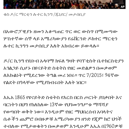
ENVIRONMENT AND HEALTH
ቄስ ዶ/ር ማርቲን ሉተር ኪንግ /ጁኒየር/ መታሰቢያ
IDEALS AND INSTITUTIONS
በአውሮፓዊያኑ ዘመን አቆጣጠር ጥር ወር ውስጥ በሚመጣው
ሦስተኛው ሰኞ ላይ አሜሪካውያን የሬቨርንድ ዶክተር ማርቲን
ሉተር ኪንግን መታሰቢያ እለት አክብረው ይውላሉ፡፡
ዶ/ር ኪንግ የደቡብ አላባማ ክፍለ ግዛት የባፕቲስት ቤተክርስቲያን
አገልጋይ ሲሆኑ በዩናይትድ ስቴትስ የዘር መድልዎን በመቃወም
ለእኩልነት የሚደረገው ትግል መሪ ነበሩ፡፡ ጥር 7/2015፣ 94ኛው
የልደት በዓላቸው የሚያከብሩበት እለት ነበር፡፡
እኤአ 1865 የዩናይትድ ስቴትስ የእርስ በርስ ጦርነት ያበቃበት እና
ባርነትን በህግ የከለከለው 13ኛው የህገመንግሥቱ ማሻሻያ
የወጣበት ወቅት ነው፡፡ እንዲሁም የዘር ማህበረሰብ አባላትና
ሴቶችን ጨምሮ በብዙዎቹ አሜሪካውያን ዘንድ የጂም ክሮ ህጎች
ተብለው የሚታወቁትን በመቃወም እንዲሁም እኤአ በ1960ዎቹ