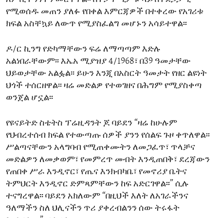
የሚወሰዱ መጠን ያለፉ የበቀል እምርጃዎች በተቀረው የአገሪቱ
ክፍል አስቸኳይ ለውጥ የሚያስፈልግ መሆኑን አሳይተዋል፡፡
ዶ/ር ኪንግ የድካማቸውን ፍሬ ለማጣጣም እድሉ
አልነበራቸውም፡፡ እኤአ ሚያዝያ 4/1968፣ በ39 ዓመታቸው
ህይወታቸው አልፏል፡፡ ይሁን እንጂ በአስርት ዓመታት የዘር ልዩነት
ህጎች ተሰርዘዋል፡፡ ዛሬ መድልዎ የተወገዘና በሕግም የሚያስቀጣ
ወንጀል ሆኗል፡፡
የዩናይትድ ስቴትስ ፕሬዚዳንት ጆ ባይደን “ዛሬ ከሁሉም
የህብረተሰብ ክፍል የተውጣጡ ሰዎች ያንን የሰልፍ ጉዞ ቀጥለዋል፡፡
ሥልጣናቸውን አላግባብ የሚጠቀሙትን ለመጋፈጥ፣ ጥላቻና
መድልዎን ለመቃወም፣ የመምረጥ መብት እንዲጠበቅ፣ ደረጃውን
የጠበቀ ሥራ እንዲኖር፣ የጤና እንክብካቤ፣ የመኖሪያ ቤትና
ትምህርት እንዲኖር ድምጻምቸውን ከፍ አድርገዋል፡፡” ሲሉ
ተናግረዋል፡፡ ባይደን አክለውም “በዚህች እለት ለአገራችንና
ዓለማችን ስለ ህሊናችን ጥሪ ያቀረብልንን ሰው ትሩፋት