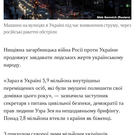
ENVIRONMENT AND HEALTH
IDEALS AND INSTITUTIONS
Машини на вулицях в Україні під час вимкнення струму, через
російські ракетні обстріли
Нищівна загарбницька війна Росії проти України
продовжує завдавати людських жертв українському
народу.
«Зараз в Україні 5,9 мільйона внутрішньо
переміщених осіб, які були змушені полишити свої
домівки цього року», — зазначила заступник
секретаря з питань цивільної безпеки, демократії та
прав людини Узра Зея на нещодавньому брифінгу.
Понад 7,8 мільйона втекли з країни як біженці.
З приходом суворої зими мільйони українців