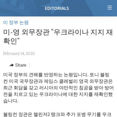
Accessibility
links
Skip
미 정부 논평
to
HOME
미-영 외무장관 "우크라이나 지지 재
main
VIDEO
content
확인"
RADIO
Skip
to
February 14, 2023
REGIONS
main
Share
TOPICS
AFRICA
Navigation
Skip
ARCHIVE
미국 정부의 견해를 반영하는 논평입니다. 토니 블링
AMERICAS
HUMAN RIGHTS
to
컨 미국 국무장관과 제임스 클레벌리 영국 외무장관은
ABOUT US
ASIA
SECURITY AND DEFENSE
Search
최근 회담을 갖고 러시아의 야만적인 침공을 받아 방어
EUROPE
AID AND DEVELOPMENT
전을 치르고 있는 우크라이나에 대한 지지를 재확인했
FOLLOW US
습니다.
MIDDLE EAST
DEMOCRACY AND GOVERNANCE
ECONOMY AND TRADE
블링컨 장관은 챌린저2 탱크와 추가 포병 무기를 우크