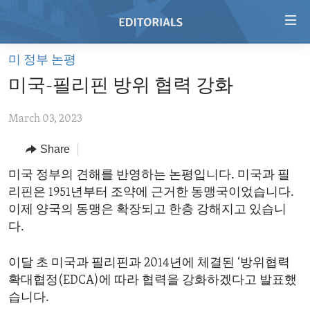
Accessibility
links
Skip
미 정부 논평
to
HOME
미국-필리핀 방위 협력 강화
main
VIDEO
content
March 03, 2023
RADIO
Skip
to
REGIONS
Share
main
TOPICS
AFRICA
미국 정부의 견해를 반영하는 논평입니다. 미국과 필
Navigation
리핀은 1951년부터 조약에 근거한 동맹국이었습니다.
Skip
ARCHIVE
AMERICAS
HUMAN RIGHTS
이제 양국의 동맹은 확장되고 한층 강해지고 있습니
to
ABOUT US
ASIA
SECURITY AND DEFENSE
다.
Search
EUROPE
AID AND DEVELOPMENT
FOLLOW US
이달 초 미국과 필리핀과 2014년에 체결된 ‘방위협력
MIDDLE EAST
DEMOCRACY AND GOVERNANCE
확대협정(EDCA)에 따라 협력을 강화하겠다고 발표했
습니다.
ECONOMY AND TRADE