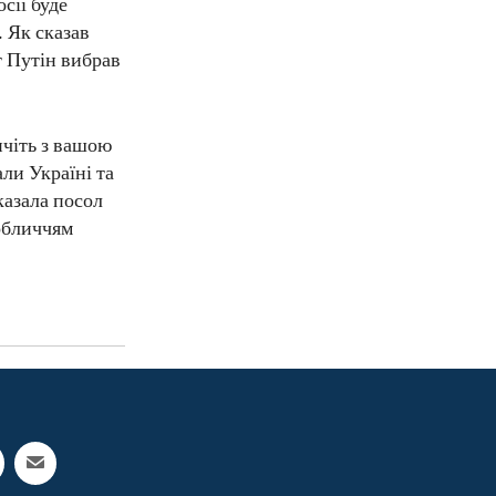
осії буде
. Як сказав
т Путін вибрав
нчіть з вашою
ли Україні та
казала посол
 обличчям