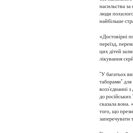
насильства за 
люди похилого
найбільше стр
«Достовірні п
переїзд, перем
цих дітей зали
лікування сер
"У багатьох ви
таборами" для 
возз'єднанні з
до російських 
сказала вона. 
того, що прези
заперечувати т