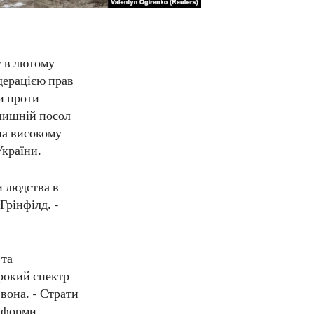
у в лютому
дерацією прав
и проти
олишній посол
на високому
України.
и людства в
рінфілд. -
 та
рокий спектр
вона. - Страти
і форми