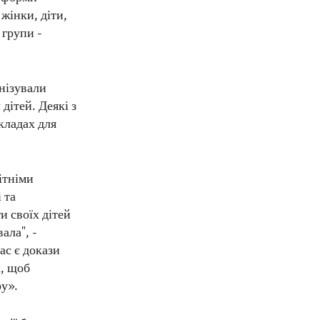
 жінки, діти,
 групи -
анізували
дітей. Деякі з
акладах для
ітніми
 та
и своїх дітей
ала", -
ас є докази
х, щоб
ру».