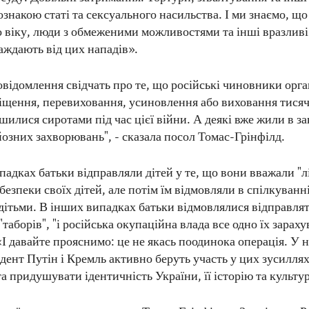
ознакою статі та сексуального насильства. І ми знаємо, що
 віку, люди з обмеженими можливостями та інші вразливі
аждають від цих нападів».
овідомлення свідчать про те, що російські чиновники орг
іщення, перевиховання, усиновлення або виховання тисяч 
шилися сиротами під час цієї війни. А деякі вже жили в з
йозних захворювань", - сказала посол Томас-Грінфілд.
падках батьки відправляли дітей у те, що вони вважали "л
безпеки своїх дітей, але потім їм відмовляли в спілкуванні
 дітьми. В інших випадках батьки відмовлялися відправлят
"таборів", "і російська окупаційна влада все одно їх зарахув
«І давайте прояснимо: це не якась поодинока операція. У н
дент Путін і Кремль активно беруть участь у цих зусилля
а придушувати ідентичність України, її історію та культу