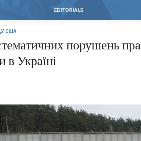
ДУ США
стематичних порушень пра
 в Україні