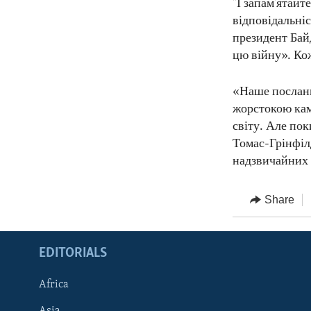
"І запам'ятайте
відповідальніс
президент Бай
цю війну». Кож
«Наше посланн
жорстокою камп
світу. Але пок
Томас-Грінфілд
надзвичайних
Share
EDITORIALS
Africa