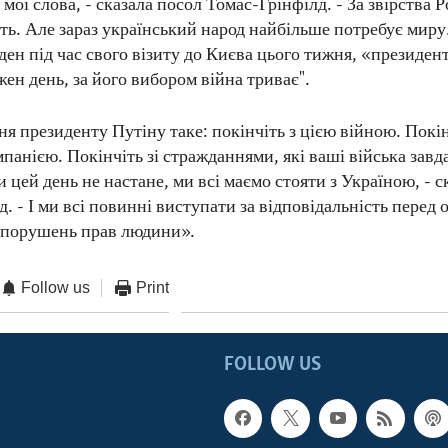
 мої слова, - сказала посол Томас-Грінфілд. - За звірства Р
ть. Але зараз український народ найбільше потребує миру
ден під час свого візиту до Києва цього тижня, «президен
ен день, за його вибором війна триває".
я президенту Путіну таке: покінчіть з цією війною. Покі
анією. Покінчіть зі стражданнями, які ваші війська завда
и цей день не настане, ми всі маємо стояти з Україною, - с
. - І ми всі повинні виступати за відповідальність перед
 порушень прав людини».
Follow us
Print
FOLLOW US