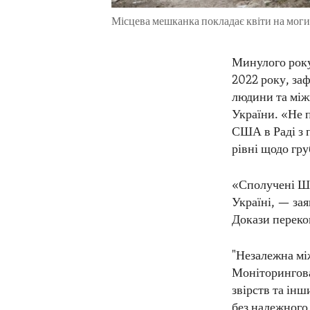
Місцева мешканка покладає квіти на моги
Минулого року
2022 року, за
людини та між
України. «Не 
США в Раді з 
рівні щодо гру
«Сполучені Шт
Україні, — за
Докази переко
"Незалежна між
Моніторингова
звірств та інш
без належного