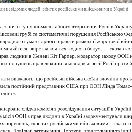
ли невідомих людей, вбитих російськими військовими в Україні
, з початку повномасштабного вторгнення Росії в Україн
фіксовані грубі та систематичні порушення Російською Фе
народного гуманітарного права в рамках її жорстокої війн
помиляйтеся, звірства кояться з одного боку», — сказав к
прав людини в Женеві Кіт Гарпер, модератор заходу ООН 
бих порушень прав людини внаслідок агресії Росії проти 
ати вважають, що російські війська скоїли злочини прот
явила постійний представник США при ООН Лінда Томас-Г
нливі».
народна слідча комісія з розслідування ситуації в Україні
 місія ООН з прав людини в Україні задокументували ши
их порушень, скоєних російськими військовими, - сказала 
 суду. Довільні затримання. Тортури, зґвалтування та інш