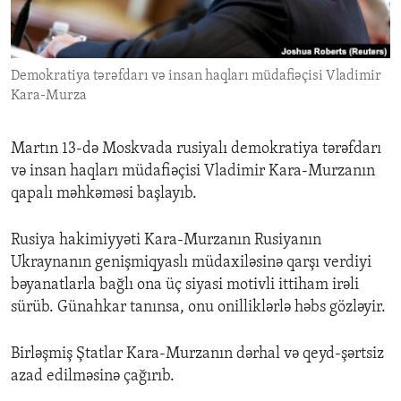
ENVIRONMENT AND HEALTH
IDEALS AND INSTITUTIONS
Demokratiya tərəfdarı və insan haqları müdafiəçisi Vladimir
Kara-Murza
Martın 13-də Moskvada rusiyalı demokratiya tərəfdarı
və insan haqları müdafiəçisi Vladimir Kara-Murzanın
qapalı məhkəməsi başlayıb.
Rusiya hakimiyyəti Kara-Murzanın Rusiyanın
Ukraynanın genişmiqyaslı müdaxiləsinə qarşı verdiyi
bəyanatlarla bağlı ona üç siyasi motivli ittiham irəli
sürüb. Günahkar tanınsa, onu onilliklərlə həbs gözləyir.
Birləşmiş Ştatlar Kara-Murzanın dərhal və qeyd-şərtsiz
azad edilməsinə çağırıb.