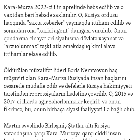
Kara-Murza 2022-ci ilin aprelində həbs edilib və o
vaxtdan bəri həbsdə saxlanılır. O, Rusiya ordusu
haqqında "saxta xəbərlər" yaymaqda ittiham edilib və
sonradan ona "xarici agent" damğası vurulub. Onun
qondarma cinayətləri siyahısına dövlətə xəyanət və
"arzuolunmaz" təşkilatla əməkdaşlıq kimi əlavə
ittihamlar əlavə edilib.
Öldürülən müxalifət lideri Boris Nemtsovun baş
müşaviri olan Kara-Murza Rusiyada insan haqlarını
cəsarətlə müdafiə edib və dəfələrlə Rusiya hakimiyyəti
tərəfindən repressiyaların hədəfinə çevrilib. O, 2015 və
2017-ci illərdə ağır zəhərlənmələr keçirib və onun
fikrincə, bu, onun birbaşa siyasi fəaliyyəti ilə bağlı olub.
Martın əvvəlində Birləşmiş Ştatlar altı Rusiya
vətəndaşına qarşı Kara-Murzaya qarşı ciddi insan