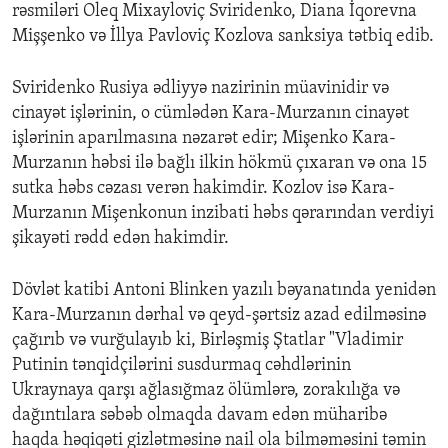
rəsmiləri Oleq Mixayloviç Sviridenko, Diana İqorevna
Mişşenko və İllya Pavloviç Kozlova sanksiya tətbiq edib.
Sviridenko Rusiya ədliyyə nazirinin müavinidir və
cinayət işlərinin, o cümlədən Kara-Murzanın cinayət
işlərinin aparılmasına nəzarət edir; Mişenko Kara-
Murzanın həbsi ilə bağlı ilkin hökmü çıxaran və ona 15
sutka həbs cəzası verən hakimdir. Kozlov isə Kara-
Murzanın Mişenkonun inzibati həbs qərarından verdiyi
şikayəti rədd edən hakimdir.
Dövlət katibi Antoni Blinken yazılı bəyanatında yenidən
Kara-Murzanın dərhal və qeyd-şərtsiz azad edilməsinə
çağırıb və vurğulayıb ki, Birləşmiş Ştatlar "Vladimir
Putinin tənqidçilərini susdurmaq cəhdlərinin
Ukraynaya qarşı ağlasığmaz ölümlərə, zorakılığa və
dağıntılara səbəb olmaqda davam edən müharibə
haqda həqiqəti gizlətməsinə nail ola bilməməsini təmin