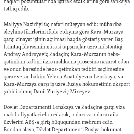
haqları pozuntularında iştirak etdiklərinə görə sanksiya
tətbiq edib.
Maliyyə Nazirliyi üç nəfəri müəyyən edib: müharibə
əleyhinə fikirlərini ifadə etdiyinə görə Kara-Murzaya
qarşı cinayət işinin açılması haqda göstəriş verən Baş
İstintaq İdarəsinin xüsusi tapşırıqlar üzrə müstəntiqi
Andrey Andreyeviç Zadaçin; Kara-Murzanın həbs-
qətimkan tədbiri üzrə məhkəmə prosesinə nəzarət edən
və onun barəsində həbs-qətimkan tədbiri seçilməsinə
qərar verən hakim Yelena Anatolyevna Lenskaya; və
Kara-Murzaya qarşı iş üzrə Rusiya hökumətinin ekspert
şahidi olmuş Danil Yuriyeviç Mixeyev.
Dövlət Departamenti Lenskaya və Zadaçinə qarşı viza
məhdudiyyətləri elan edərək, onları və onların ailə
üzvlərini ABŞ-a giriş hüququndan məhrum edib.
Bundan əlavə, Dövlət Departamenti Rusiya hökumət