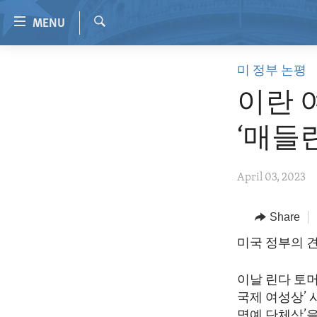
Accessibility
MENU
links
Search
Skip
HOME
미 정부 논평
to
VIDEO
main
이란 
content
RADIO
Skip
‘매들
REGIONS
to
main
TOPICS
AFRICA
April 03, 2023
Navigation
ARCHIVE
AMERICAS
HUMAN RIGHTS
Skip
to
ABOUT US
Share
ASIA
SECURITY AND DEFENSE
Search
EUROPE
AID AND DEVELOPMENT
미국 정부의 견
MIDDLE EAST
DEMOCRACY AND GOVERNANCE
이날 린다 토머
ECONOMY AND TRADE
국제 여성상’
명예 단체상’