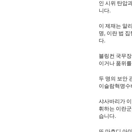
인 시위 탄압과
니다.
이 제재는 알리
명, 이란 법 
다.
블링컨 국무장관
이거나 품위를
두 명의 보안
이슬람혁명수비
샤사바리가 이
휘하는 이란군
습니다.
또 마흐디 아