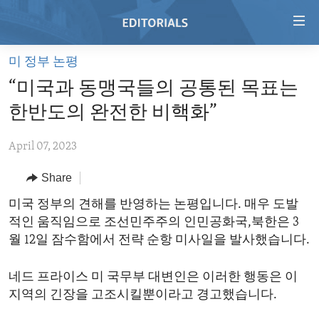
Accessibility
links
Skip
미 정부 논평
to
HOME
“미국과 동맹국들의 공통된 목표는
main
VIDEO
content
한반도의 완전한 비핵화”
RADIO
Skip
to
April 07, 2023
REGIONS
main
Share
TOPICS
AFRICA
Navigation
Skip
ARCHIVE
미국 정부의 견해를 반영하는 논평입니다. 매우 도발
AMERICAS
HUMAN RIGHTS
to
적인 움직임으로 조선민주주의 인민공화국,북한은 3
ABOUT US
ASIA
SECURITY AND DEFENSE
Search
월 12일 잠수함에서 전략 순항 미사일을 발사했습니다.
EUROPE
AID AND DEVELOPMENT
FOLLOW US
네드 프라이스 미 국무부 대변인은 이러한 행동은 이
MIDDLE EAST
DEMOCRACY AND GOVERNANCE
지역의 긴장을 고조시킬뿐이라고 경고했습니다.
ECONOMY AND TRADE