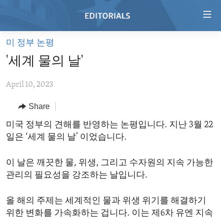
Accessibility
links
Skip
미 정부 논평
to
HOME
'세계 물의 날'
main
VIDEO
content
April 10, 2023
RADIO
Skip
to
REGIONS
Share
main
TOPICS
AFRICA
미국 정부의 견해를 반영하는 논평입니다. 지난 3월 22
Navigation
일은 ‘세계 물의 날’ 이었습니다.
Skip
ARCHIVE
AMERICAS
HUMAN RIGHTS
to
ABOUT US
ASIA
SECURITY AND DEFENSE
Search
이 날은 깨끗한 물, 위생, 그리고 수자원의 지속 가능한
관리의 필요성을 강조하는 날입니다.
EUROPE
AID AND DEVELOPMENT
FOLLOW US
MIDDLE EAST
DEMOCRACY AND GOVERNANCE
올 해의 주제는 세계적인 물과 위생 위기를 해결하기
위한 변화를 가속화하는 겁니다. 이는 제6차 유엔 지속
ECONOMY AND TRADE