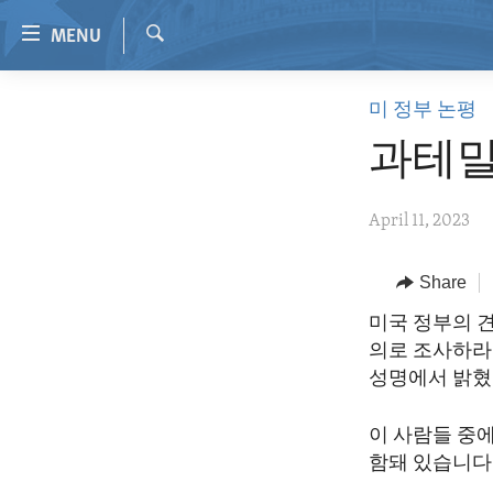
Accessibility
MENU
links
Search
Skip
HOME
미 정부 논평
to
VIDEO
main
과테말
content
RADIO
Skip
REGIONS
April 11, 2023
to
main
TOPICS
AFRICA
Navigation
Share
ARCHIVE
AMERICAS
HUMAN RIGHTS
Skip
미국 정부의 
to
ABOUT US
ASIA
SECURITY AND DEFENSE
의로 조사하라
Search
EUROPE
AID AND DEVELOPMENT
성명에서 밝혔
MIDDLE EAST
DEMOCRACY AND GOVERNANCE
이 사람들 중에
ECONOMY AND TRADE
함돼 있습니다.