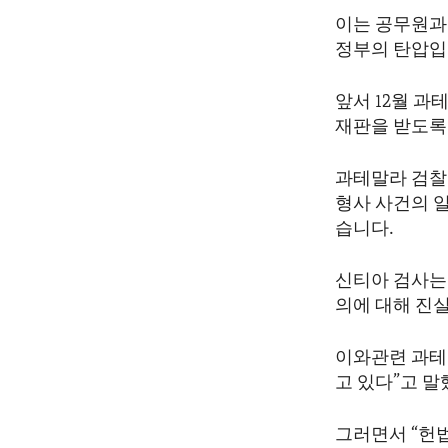
ENVIRONMENT AND HEALTH
이는 공무원과
IDEALS AND INSTITUTIONS
정부의 탄압입
앞서 12월 과
재판을 받도록
과테말라 검찰
형사 사건의 
습니다.
신티아 검사는
의에 대해 진
이와관련 과테
고 있다”고 말
그러면서 “헌