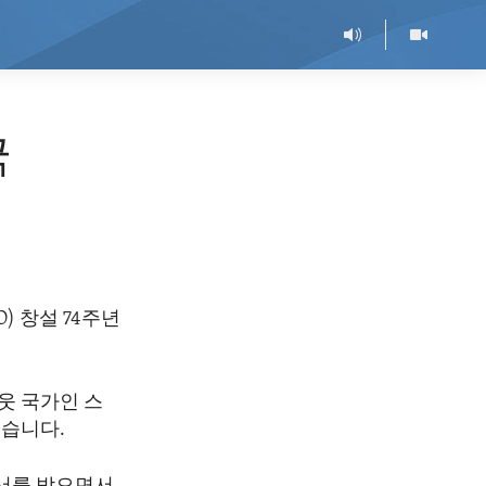
국
 창설 74주년
웃 국가인 스
했습니다.