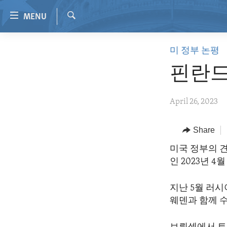
Accessibility
MENU
links
Search
Skip
HOME
미 정부 논평
to
VIDEO
main
핀란드
content
RADIO
Skip
REGIONS
April 26, 2023
to
main
TOPICS
AFRICA
Navigation
Share
ARCHIVE
AMERICAS
HUMAN RIGHTS
Skip
미국 정부의 견
to
ABOUT US
ASIA
SECURITY AND DEFENSE
인 2023년 4
Search
EUROPE
AID AND DEVELOPMENT
지난 5월 러시
MIDDLE EAST
DEMOCRACY AND GOVERNANCE
웨덴과 함께 
ECONOMY AND TRADE