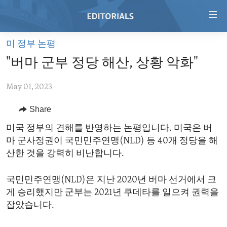
Accessibility
links
Skip
미 정부 논평
to
HOME
"버마 군부 정당 해산, 상황 악화"
main
VIDEO
content
May 01, 2023
RADIO
Skip
to
REGIONS
Share
main
TOPICS
AFRICA
미국 정부의 견해를 반영하는 논평입니다. 미국은 버
Navigation
마 군사정권이 국민민주연맹(NLD) 등 40개 정당을 해
Skip
ARCHIVE
AMERICAS
HUMAN RIGHTS
산한 것을 강력히 비난합니다.
to
ABOUT US
ASIA
SECURITY AND DEFENSE
Search
국민민주연맹(NLD)은 지난 2020년 버마 선거에서 크
EUROPE
AID AND DEVELOPMENT
FOLLOW US
게 승리했지만 군부는 2021년 쿠데타를 일으켜 권력을
MIDDLE EAST
DEMOCRACY AND GOVERNANCE
잡았습니다.
ECONOMY AND TRADE