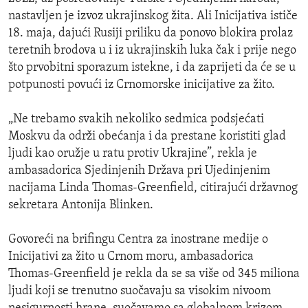
nastavljen je izvoz ukrajinskog žita. Ali Inicijativa ističe
18. maja, dajući Rusiji priliku da ponovo blokira prolaz
teretnih brodova u i iz ukrajinskih luka čak i prije nego
što prvobitni sporazum istekne, i da zaprijeti da će se u
potpunosti povući iz Crnomorske inicijative za žito.
„Ne trebamo svakih nekoliko sedmica podsjećati
Moskvu da održi obećanja i da prestane koristiti glad
ljudi kao oružje u ratu protiv Ukrajine”, rekla je
ambasadorica Sjedinjenih Država pri Ujedinjenim
nacijama Linda Thomas-Greenfield, citirajući državnog
sekretara Antonija Blinken.
Govoreći na brifingu Centra za inostrane medije o
Inicijativi za žito u Crnom moru, ambasadorica
Thomas-Greenfield je rekla da se sa više od 345 miliona
ljudi koji se trenutno suočavaju sa visokim nivoom