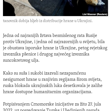
ENVIRONMENT AND HEALTH
IDEALS AND INSTITUTIONS
tanovnik dobija hljeb iz distribucije hrane u Ukrajini.
Jedna od najranijih žrtava besmislenog rata Rusije
protiv Ukrajine, i jedna od najrazornijih u svijetu, bila
je obustava isporuke hrane iz Ukrajine, petog svjetskog
izvoznika pšenice i drugog najvećeg izvoznika
suncokretovog ulja.
Kako su suša i sukobi izazvali nezapamćenu
nesigurnost hrane u ranjivim regijama širom svijeta,
ruska blokada ukrajinskih luka desetkovala je zalihe
hrane dostupne humanitarnim organizacijama.
Potpisivanjem Crnomorske inicijative za žito 27. jula
2022, uz posredovanje Turske i Ujedinjenih naroda,