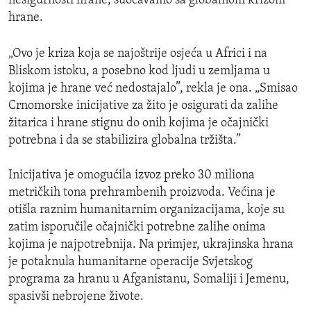
nesigurnosti hrane, suočavamo sa globalnom krizom
hrane.
„Ovo je kriza koja se najoštrije osjeća u Africi i na
Bliskom istoku, a posebno kod ljudi u zemljama u
kojima je hrane već nedostajalo”, rekla je ona. „Smisao
Crnomorske inicijative za žito je osigurati da zalihe
žitarica i hrane stignu do onih kojima je očajnički
potrebna i da se stabilizira globalna tržišta.”
Inicijativa je omogućila izvoz preko 30 miliona
metričkih tona prehrambenih proizvoda. Većina je
otišla raznim humanitarnim organizacijama, koje su
zatim isporučile očajnički potrebne zalihe onima
kojima je najpotrebnija. Na primjer, ukrajinska hrana
je potaknula humanitarne operacije Svjetskog
programa za hranu u Afganistanu, Somaliji i Jemenu,
spasivši nebrojene živote.