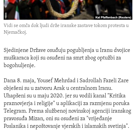
ENVIRONMENT AND HEALTH
IDEALS AND INSTITUTIONS
Vidi se omča dok ljudi drže iranske zastave tokom protesta u
Njemačkoj.
Sjedinjene Države osuđuju pogubljenja u Iranu dvojice
muškaraca koji su osuđeni na smrt zbog optužbi za
bogohuljenje.
Dana 8. maja, Yousef Mehrdad i Sadrollah Fazeli Zare
obješeni su u zatvoru Arak u centralnom Iranu.
Uhapšeni su u maju 2020. jer su vodili kanal "Kritika
praznovjerja i religije" u aplikaciji za razmjenu poruka
Telegram. Prema službenoj novinskoj agenciji iranskog
pravosuđa Mizan, oni su osuđeni za "vrijeđanje
Poslanika i nepoštovanje vjerskih i islamskih svetinja".