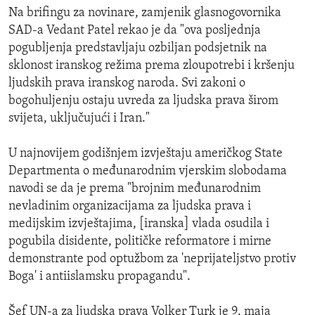
Na brifingu za novinare, zamjenik glasnogovornika
SAD-a Vedant Patel rekao je da "ova posljednja
pogubljenja predstavljaju ozbiljan podsjetnik na
sklonost iranskog režima prema zloupotrebi i kršenju
ljudskih prava iranskog naroda. Svi zakoni o
bogohuljenju ostaju uvreda za ljudska prava širom
svijeta, uključujući i Iran."
U najnovijem godišnjem izvještaju američkog State
Departmenta o međunarodnim vjerskim slobodama
navodi se da je prema "brojnim međunarodnim
nevladinim organizacijama za ljudska prava i
medijskim izvještajima, [iranska] vlada osudila i
pogubila disidente, političke reformatore i mirne
demonstrante pod optužbom za 'neprijateljstvo protiv
Boga' i antiislamsku propagandu".
Šef UN-a za ljudska prava Volker Turk je 9. maja