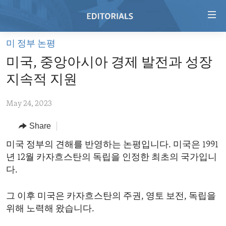
Accessibility
links
Skip
미 정부 논평
to
HOME
미국, 중앙아시아 경제 발전과 성장
main
VIDEO
content
지속적 지원
RADIO
Skip
to
May 24, 2023
REGIONS
main
Share
TOPICS
AFRICA
Navigation
Skip
ARCHIVE
미국 정부의 견해를 반영하는 논평입니다. 미국은 1991
AMERICAS
HUMAN RIGHTS
to
년 12월 카자흐스탄의 독립을 인정한 최초의 국가입니
ABOUT US
ASIA
SECURITY AND DEFENSE
Search
다.
EUROPE
AID AND DEVELOPMENT
FOLLOW US
그 이후 미국은 카자흐스탄의 주권, 영토 보전, 독립을
MIDDLE EAST
DEMOCRACY AND GOVERNANCE
위해 노력해 왔습니다.
ECONOMY AND TRADE